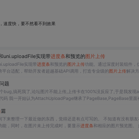
这是循环，速度快，要不然看不到效果
ni.uploadFile实现带
进度条
和预览的
图片上传
uploadFile实现带
进度条
和预览的
图片上传
功能。通过深度封装组件，
平台适配，帮助开发者超越基础API调用，打造专业级的
图片上传
解决
的问题
了个bug,搞死我了,论坛图片不能上传,上传卡在100%没反应了,于是我发现aj
条
篇
下最近做的东西，觉得还是有点可写的。 不知道有没有朋友在工
功能，同时，在图片未上传完成时，要显示
进度条
和相应的图片预览图。 如图
来说说点击上传功能和
进度条
功能的实现吧，等今天忙完了我继续更新下