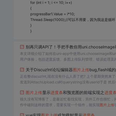
for (int i = 1; i <= 10; i++)
{
progressBar1.Value = i*10;
Thread.Sleep(1000);//可以不用要，因为我
}
}
别再只调API了！手把手教你用uni.chooseImage和u
本文详细介绍了如何在uni-app中使用uni.chooseImage和uni.
用户体验，包括进度反馈、多图上传队列管理、错误处理及跨
关于Discuz!nt论坛编辑器
图片上传
bug,flash域
正在整discuz!nt,现在没有什么人弄了把? 上个星期突然来
发送到AttachUpload.cs时querystring没有userid于是 然后代码 我一开始认为AttachUploadPage继承了PageBase,PageBase里面有us
erid,AttachUploadPage应该可以得到当...
图片上传
显示
进度条
和预览图的前端实现之
进度
很久没有写博客了，是最近忙着找实现，另外工作也很忙，闲下来整理一
作中碰到这样的需求，需要实现一个组件，能实现
图片上传
所示，上传过程中，
进度条
和预览图都能显示：这一篇首先
vue实现
图片上传
或加载时显示
进度条