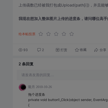
上传函数已经被我打包成Upload(path[i])，并且
我现在想加入整体图片上传的进度条，请问哪位高手
给本帖投票
93
2
打赏
分享
收藏
2 条
回复
请发表友善的回复…
龍月
2010-10-26
拖个进度条
private void button1_Click(object sender, EventArg
{