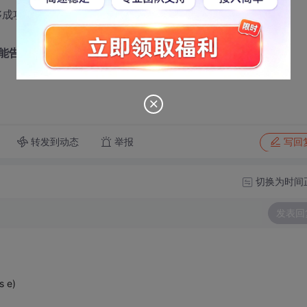
能够成功上传。
能告诉我使用什么类或函数？以及把代码加到哪里？
转发到动态
举报
写回
切换为时间
发表回
s e)