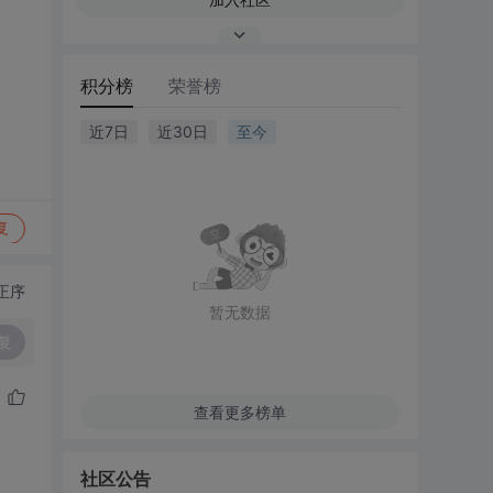
积分榜
荣誉榜
近7日
近30日
至今
复
正序
暂无数据
复
查看更多榜单
社区公告