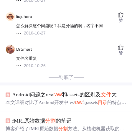
2010-10-27
liujuhero
赞
怎么解决这个问题呢？我是分隔的啊，名字不同
2010-10-27
DrSmart
赞
文件名重复
2010-10-26
——到底了——
Android问题之res/
raw
和assets的区别及
文件
大小限制
本文详细对比了Android开发中res/
raw
与assets
目录
的特点及
使用方法，包括
文件
访问方式、
目录
结构限制等，并提供
了处理大
文件
的具体解决方案。
fMRI原始数据
分割
的笔记
博客介绍了fMRI原始数据
分割
方法。从核磁机器获取的数