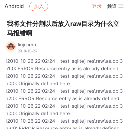
Android
登录
频道
加入
帖子详情
社区
Android
我将文件分割以后放入raw目录为什么立
马报错啊
liujuhero
2010-10-26
[2010-10-26 22:02:24 - test_sqlite] res\raw\as.db.3
h1:0: ERROR Resource entry as is already defined.
[2010-10-26 22:02:24 - test_sqlite] res\raw\as.db.3
h0:0: Originally defined here.
[2010-10-26 22:02:24 - test_sqlite] res\raw\as.db.3
h2:0: ERROR Resource entry as is already defined.
[2010-10-26 22:02:24 - test_sqlite] res\raw\as.db.3
h0:0: Originally defined here.
[2010-10-26 22:02:24 - test_sqlite] res\raw\as.db.3
h3:0: ERROR Resource entry as is already defined.