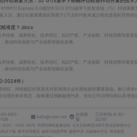
发射机抖动测量方法：32 GT/s速率下精确评估硅基抖动分量的技术
CI Express 5.0规范中32.0 GT/s速率下的发送端（Tx）抖动测量
去嵌入法，通过在被测通道应用基于CTLE的均衡来减少因信道损耗导致的
抖动。该方法利用测试通道中的时钟模式和其他通道的合规模式，避免了
准度？.docx
，原有测量方法保持不变。; 适合人群：从事高速接口设计、验
在技术转移、成果转化、技术经纪、知识产权、产业创新、科技招商等垂直
案，推动科技创新与产业创新智能化发展。
在技术转移、成果转化、技术经纪、知识产权、产业创新、科技招商等垂直
案，推动科技创新与产业创新智能化发展。
-2024年）
等特征，持续稳定的资源支持是保障企业长期创新的重要基础。耐心资本
业治理的资本形态，能够通过缓解融资约束、优化公司治理结构以及增强
方法，围绕“耐心资本是否能够促进企业持续性创新投入”这一问题展开
400-660-
在线客
工作时间 8:30-
创新，数据集含原始数据、处理代码、基准回归实证结果 关键指标构
kefu@csdn.net
0108
服
22:00
2020〕1039-165号
经营性网站备案信息
北京互联网违法和不良信息举报中心
）的研究，以长期机构投资者持股比例作为衡量指标；关系型债权参考吴旻
me商店下载
账号管理规范
版权与免责声明
版权申诉
出版物许可证
营业执照
持续性创新：基于研发投入三期动态变化构