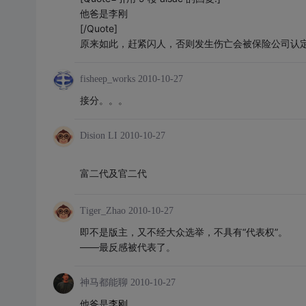
他爸是李刚
[/Quote]
原来如此，赶紧闪人，否则发生伤亡会被保险公司认
fisheep_works
2010-10-27
接分。。。
Dision LI
2010-10-27
富二代及官二代
Tiger_Zhao
2010-10-27
即不是版主，又不经大众选举，不具有“代表权”。
——最反感被代表了。
神马都能聊
2010-10-27
他爸是
李
刚