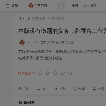
全部
Ada助手
导航
社区
非技术类
帖子详情
本版没有做题的义务，鄙视富二代
2010-10-26 10:15:26
zx057z
本版没有做题的义务，鄙视富二代及官二代是本版的
结帖率为0是因为没结过帖
给本帖投票
195
18
打赏
分享
收藏
18 条
回复