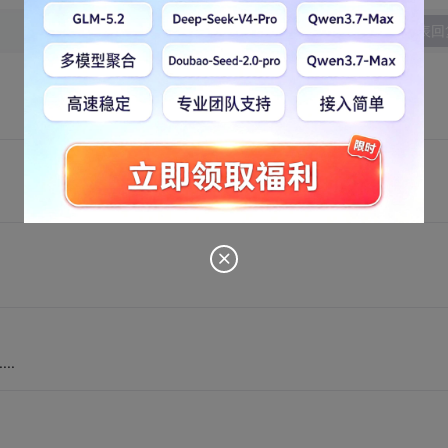
发表回
..