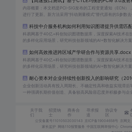
【高速接口测试】基于CTLE均衡的PCIe 5.0
内容概要：本文档是PCI-SIG发布的工程变更通知（ECN），针对P
进行了更新。新方法采用“抖动测量模式”替代原有的S参数
退化，从而更准确地评估由芯片内部随机和确定性源产生的
科技中介服务机构如何利用知识图谱提升供需匹配精
去嵌入过程中高频噪声放大带来的测量不准确性。对于2.5至16.0 GT/s速率
证或测试的工程师，尤其是涉及PC
科易网基于40亿+科创知识图谱数据库，深度探索AI技术
的多样化应用场景，研究科技创新领域的AI+数智化解决方
如何高效推进跨区域产学研合作与资源共享.docx
科易网基于40亿+科创知识图谱数据库，深度探索AI技术
的多样化应用场景，研究科技创新领域的AI+数智化解决方
耐心资本对企业持续性创新投入的影响研究（2010
企业创新活动具有投入周期长、不确定性高和收益实现滞后
一种强调长期价值创造、具备较高风险容忍度并积极参与企
风险承担能力，为企业持续开展创新活动提供长期稳定支持 本文基于2010—2024年中国A股上市公司样本数据，借鉴《耐心资本对企业持
续性创新投入的影响研究》一文中的基准回归设计思路和研究
关于我
招贤纳
商务合
寻求报
协议专
归实证检验，基准回归结果显示，耐心资本能显著促进企业持续性
们
士
作
道
区
建： 1.耐心资本：本文从稳定型股权和关系型债权两个维度刻画企业耐心资本水平，并采用熵权法对两个指标进行加权整合，构建综合耐
公安备案号11010502030143
京ICP备19004658号
京网文〔
心资本指数。其中，稳定型股权参考温磊和李思飞（2024
家长监护
网络110报警服务
中国互联网举报中心
Chro
（2022）、姜中裕（2024）的研究，采用上市公司长期负债占负债总额的比例衡量 2.企业