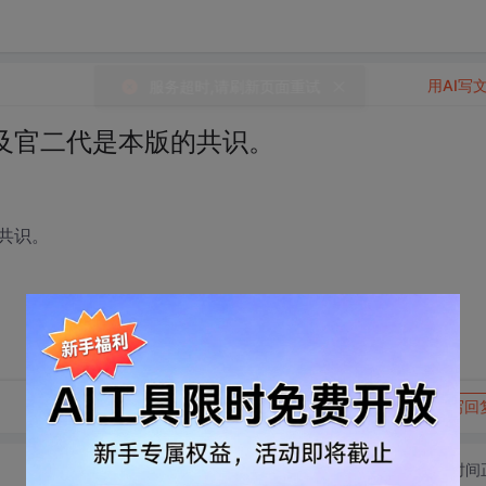
用AI写
及官二代是本版的共识。
共识。
转发到动态
举报
写回
切换为时间