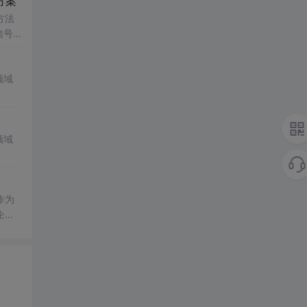
方案
方法
信号
传统
领域
领域
作为
企业
基准回
佳