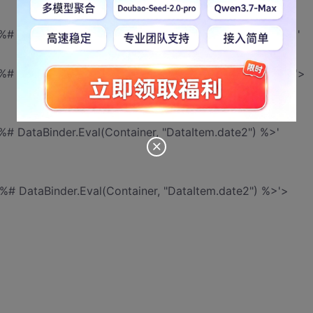
'<%# DataBinder.Eval(Container, "DataItem.WareType") %>'
<%# DataBinder.Eval(Container, "DataItem.WareTitle") %>'>
<%# DataBinder.Eval(Container, "DataItem.date2") %>'
'<%# DataBinder.Eval(Container, "DataItem.date2") %>'>