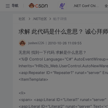
全
导航
.NET Conf China
社区
.NET社区
帖子详情
求解 此代码是什么意思？ 诚心拜
2010-10-26 11:09:55
junhen1226
无意间 找到一下代码 求解是什么意思？
<%@ Control Language="C#" AutoEventWireup=
Inherits="HRb2b_Web.UserControl.AutoNewWar
<asp:Repeater ID="Repeater1" runat="server" En
<ItemTemplate>
<li>
<span> <asp:Literal ID="Literal1" runat="server
<asp:Literal ID="Literal2" runat="server" Text='