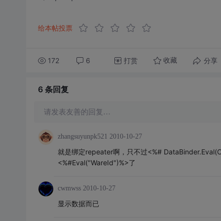
给本帖投票
172
6
打赏
分享
收藏
6 条
回复
请发表友善的回复…
zhangsuyunpk521
2010-10-27
就是绑定repeater啊，只不过<%# DataBinder.Eval(
<%#Eval("WareId")%>了
cwmwss
2010-10-27
显示数据而已