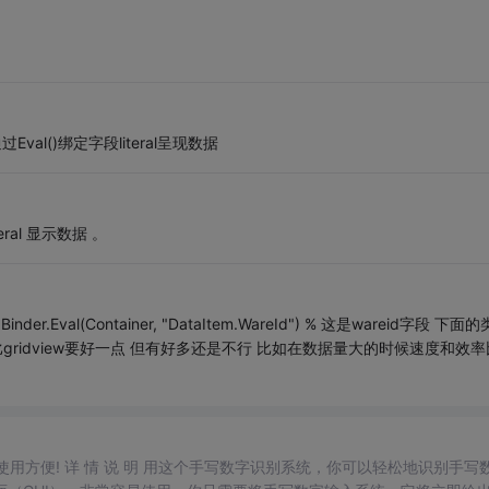
Eval()绑定字段literal呈现数据
ral 显示数据 。
der.Eval(Container, "DataItem.WareId") % 这是wareid字段 下面
gridview要好一点 但有好多还是不行 比如在数据量大的时候速度和效率
，使用方便! 详 情 说 明 用这个手写数字识别系统，你可以轻松地识别手写