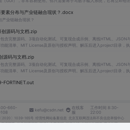
（GUI），非常容易使用。你只需要将手写数字输入系统，它将立即给
、工作还是日常生活，都能为你提供快速和准确的识别服务。它是一个非
素分布与产业链融合现状？.docx
与产业链融合现状？
.0-原创源码与文档.zip
包含完整源码、3项自动化测试、可复现合成示例、离线HTML、JSON与
能清单、MIT License及原创与授权声明。解压后进入project目录，执
告，也可通过本地静态服务器打开网页。运行时零第三方依赖，不包含热点产品或开源
.0-原创源码与文档.zip
。适合前端开发、AI应用工程、测试审计和课程实践。
包含完整源码、3项自动化测试、可复现合成示例、离线HTML、JSON与
能清单、MIT License及原创与授权声明。解压后进入project目录，执
告，也可通过本地静态服务器打开网页。运行时零第三方依赖，不包含热点产品或开源
29-FORTINET.out
。适合前端开发、AI应用工程、测试审计和课程实践。
400-660-
在线客
工作时间 8:30-
kefu@csdn.net
0108
服
22:00
2020〕1039-165号
经营性网站备案信息
北京互联网违法和不良信息举报中心
me商店下载
账号管理规范
版权与免责声明
版权申诉
出版物许可证
营业执照
026北京创新乐知网络技术有限公司