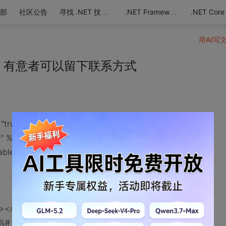
部
社区公告
.NET Core
寻找 .NET 技术达人
.NET Framework
用AI写
师 有意者可以留下联系方式
"true" CodeBehind="AutoNewWare.ascx.cs"
e" %>
ableViewState="False">
" ></asp:Literal></span>
<%# DataBinder.Eval(Container, "DataItem.WareId") %>'