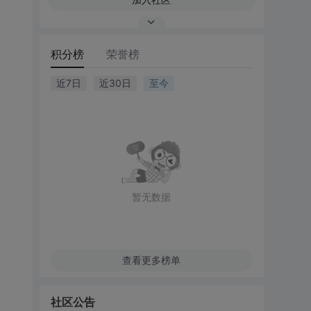
积分榜
荣誉榜
近7日
近30日
至今
暂无数据
查看更多榜单
社区公告