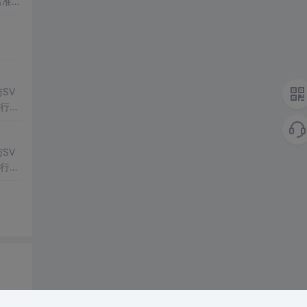
出准确
常方
SV
行np
项目
SV
行np
项目