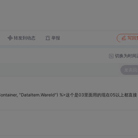
转发到动态
举报
写回
切换为时间
发表回
Container, "DataItem.WareId") %>这个是03里面用的现在05以上都直接