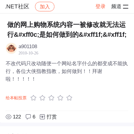
.NET社区
登录
频道
加入
帖子详情
社区
.NET社区
做的网上购物系统内容一被修改就无法运
行&#xff0c;是如何做到的&#xff1f;&#xff1f;
a901108
2010-10-26
不改代码只改动随便一个网站名字什么的都变成不能执
行，各位大侠指教指教，如何做到！！拜谢
啦！！！！！
给本帖投票
122
6
打赏