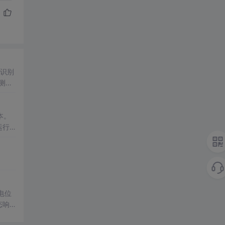
，识别
测
及原
成本。
运行
、生
电位
态响
MA