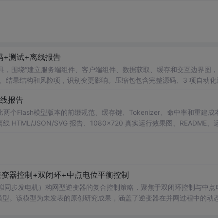
码+测试+离线报告
rsion Impact 工具，围绕“建立服务端组件、客户端组件、数据获取、缓存和交互边界图
、结果结构和风险项，识别变更影响。压缩包包含完整源码、3 项自动化
×720 真实运行效果图、README、运行说明、功能清单、MIT License 
离线报告
项目源码、Logo、官方截图、论文、生产日志或其他受限素材。
ditor 工具，对比两个Flash模型版本的前缀规范、缓存键、Tokenizer、命中率和重建
ML/JSON/SVG 报告、1080×720 真实运行效果图、README、
运行时零第三方依赖，不包含热点产品或开源项目源码、Logo、官方截图、论文
型逆变器控制+双闭环+中点电位平衡控制
（虚拟同步发电机）构网型逆变器的复合控制策略，聚焦于双闭环控制与中点
仿真模型。该模型为未发表的原创研究成果，涵盖了逆变器在并网过程中的动
网系统的稳定性与电能质量。文中还探讨了多种相关控制技术，如DPW