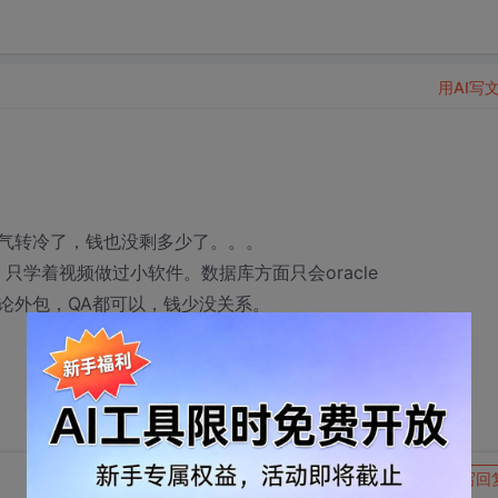
用AI写
气转冷了，钱也没剩多少了。。。
只学着视频做过小软件。数据库方面只会oracle
论外包，QA都可以，钱少没关系。
转发到动态
举报
写回