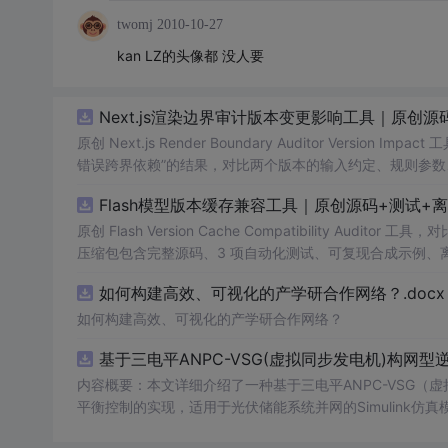
twomj
2010-10-27
kan LZ的头像都 没人要
Next.js渲染边界审计版本变更影响工具｜原创源
原创 Next.js Render Boundary Auditor Ve
错误跨界依赖”的结果，对比两个版本的输入约定、规则参数
试、可复现合成示例、离线 HTML/JSON/SVG 报告、1080
Flash模型版本缓存兼容工具｜原创源码+测试+
创与授权声明。运行时零第三方依赖，不包含热点产品或开源
原创 Flash Version Cache Compatibility Au
压缩包包含完整源码、3 项自动化测试、可复现合成示例、离线 HT
说明、功能清单、MIT License 及原创与授权声明。
如何构建高效、可视化的产学研合作网络？.docx
产日志或其他受限素材。
如何构建高效、可视化的产学研合作网络？
基于三电平ANPC-VSG(虚拟同步发电机)构网
内容概要：本文详细介绍了一种基于三电平ANPC-VSG
平衡控制的实现，适用于光伏储能系统并网的Simulink
应、稳定性控制以及中点电位的有效调节，旨在提升新能源并