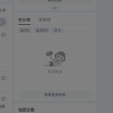
正序
积分榜
荣誉榜
复
近7日
近30日
至今
暂无数据
查看更多榜单
过得
社区公告