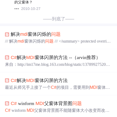
的父窗体？
2010-10-27
——到底了——
解决
mdi
窗体闪烁的
问题
/// 解决
mdi
窗体闪烁的
问题
/// </summary> protected override
CreateParams CreateParams { get { CreateParams cp = base.Cre
ateParams;...
C#
解决
MDI
窗体闪屏的方法 --（arvin推荐）
来自：http://im17me.blog.163.com/blog/static/1378992752012
927356432/ 最近从师兄手上接了一个
C#
的项目，需要用到
MDI
窗体，可是每当我
显示
子窗体的时候会有一次“闪
C#
解决
MDI
窗体闪屏的方法
烁”，很明显，看起来非常不爽，查找许久，知道是每次在
show()子窗体的时候都会调用子窗体构造函数重绘窗体，
最近从师兄手上接了一个
C#
的项目，需要用到
MDI
窗体，
其中需要将子窗体的尺寸调整到我在程序中设置的大小，
可是每当我
显示
子窗体的时候会有一次“闪烁”，很明显，
无论我这样设置，
看起来非常不爽，查找许久，知道是每次在show()子窗体
C#
winform
MDI
父窗体背景图
问题
的时候都会调用子窗体构造函数重绘窗体，其中需要将子
窗体的尺寸调整到我在程序中设置的大小，无论我这样设
C#
winform
MDI
父窗体背景图不能随窗体大小改变而改变
置，这个
窗口
大小变化总会在show()的时候
显示
出来，我
的
问题
。