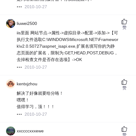
2010-10-27
liuwei2500
赞
iis里面 网站节点->属性->虚拟目录->配置->添加->【可
执行文件选取C:\WINDOWS\Microsoft.NET\Framewor
k\v2.0.50727\aspnet_isapi.exe,扩展名填写你的为静
态页面的扩展名，限制为:GET,HEAD,POST,DEBUG，
去掉检查文件是否存在选项】->OK
2010-10-27
kentxjzhou
赞
解决了好像就要给分咯！
嘿嘿！
值得学习，顶！！！
2010-10-27
xxccccxxxewe
赞