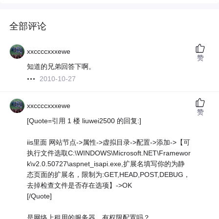
全部评论
xxccccxxxewe
赞
知道的兄弟回答下啊。
2010-10-27
xxccccxxxewe
赞
[Quote=引用 1 楼 liuwei2500 的回复:]
iis里面 网站节点->属性->虚拟目录->配置->添加->【可
执行文件选取C:\WINDOWS\Microsoft.NET\Framewor
k\v2.0.50727\aspnet_isapi.exe,扩展名填写你的为静
态页面的扩展名，限制为:GET,HEAD,POST,DEBUG，
去掉检查文件是否存在选项】->OK
[/Quote]
是网络上租用的服务器，有权限配置吗？