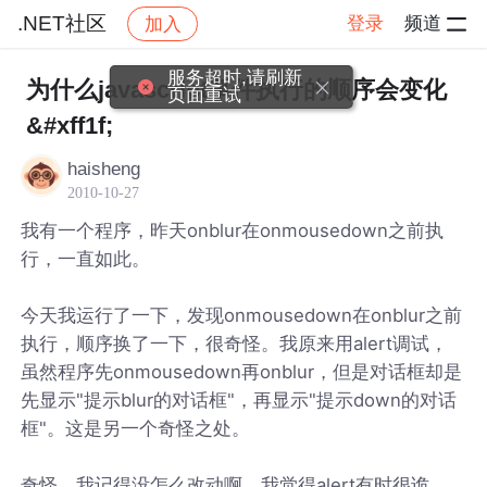
.NET社区
登录
频道
加入
帖子详情
社区
.NET社区
服务超时,请刷新
为什么javascript事件执行的顺序会变化
页面重试
&#xff1f;
haisheng
2010-10-27
我有一个程序，昨天onblur在onmousedown之前执
行，一直如此。
今天我运行了一下，发现onmousedown在onblur之前
执行，顺序换了一下，很奇怪。我原来用alert调试，
虽然程序先onmousedown再onblur，但是对话框却是
先显示"提示blur的对话框"，再显示"提示down的对话
框"。这是另一个奇怪之处。
奇怪，我记得没怎么改动啊。我觉得alert有时很诡