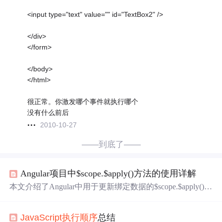
<input type="text" value="" id="TextBox2" />
</div>
</form>
</body>
</html>
很正常。你激发哪个事件就执行哪个
没有什么前后
2010-10-27
——到底了——
Angular项目中$scope.$apply()方法的使用详解
本文介绍了Angular中用于更新绑定数据的$scope.$apply()方
法，详细阐述了
JavaScript
的
执行
顺序
，解释了为什么在
特定情况下需要使用$scope.$apply()。文章指出，通常Angu
JavaScript
执行
顺序
总结
lar
会
自动处理数据更新，但在自定义
事件
、定时器或其他