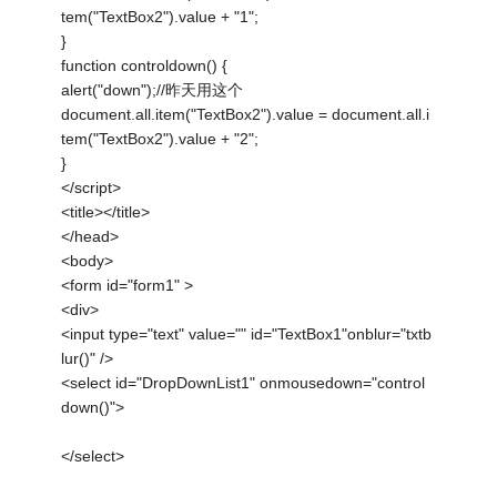
tem("TextBox2").value + "1";
}
function controldown() {
alert("down");//昨天用这个
document.all.item("TextBox2").value = document.all.i
tem("TextBox2").value + "2";
}
</script>
<title></title>
</head>
<body>
<form id="form1" >
<div>
<input type="text" value="" id="TextBox1"onblur="txtb
lur()" />
<select id="DropDownList1" onmousedown="control
down()">
</select>