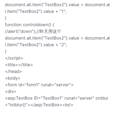
document.all.item("TextBox2").value = document.al
l.item("TextBox2").value + "1";
}
function controldown() {
//alert("down");//昨天用这个
document.all.item("TextBox2").value = document.al
l.item("TextBox2").value + "2";
}
</script>
<title></title>
</head>
<body>
<form id="form1" runat="server">
<div>
<asp:TextBox ID="TextBox1" runat="server" onblur
="txtblur()"></asp:TextBox><br/>