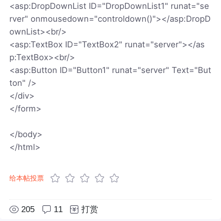
<asp:DropDownList ID="DropDownList1" runat="se
rver" onmousedown="controldown()"></asp:DropD
ownList><br/>
<asp:TextBox ID="TextBox2" runat="server"></as
p:TextBox><br/>
<asp:Button ID="Button1" runat="server" Text="But
ton" />
</div>
</form>
</body>
</html>
给本帖投票
205
11
打赏