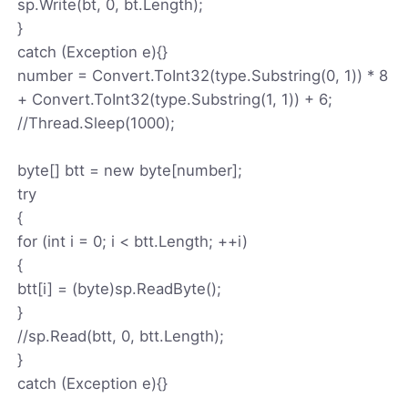
sp.Write(bt, 0, bt.Length);
}
catch (Exception e){}
number = Convert.ToInt32(type.Substring(0, 1)) * 8
+ Convert.ToInt32(type.Substring(1, 1)) + 6;
//Thread.Sleep(1000);
byte[] btt = new byte[number];
try
{
for (int i = 0; i < btt.Length; ++i)
{
btt[i] = (byte)sp.ReadByte();
}
//sp.Read(btt, 0, btt.Length);
}
catch (Exception e){}