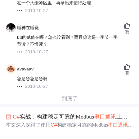
在一个大缓冲区里，再拿出来进行处理
2010-10-27
睡神在睡觉
赞
btt的赋值在哪？怎么没看到？而且你这是一字节一字
节读？不慢死？
2010-10-27
avavaav
赞
急急急急急急啊
2010-10-27
——到底了——
C#
实战：构建稳定可靠的Modbus
串口通讯
上位机
本文深入探讨了使用
C#
构建稳定可靠的Modbus
串口通讯
上
位机的核心实践。针对工业现场常见的通讯不稳定问题，
文章超越了基础的SerialPort连接，详细讲解了如何通过字