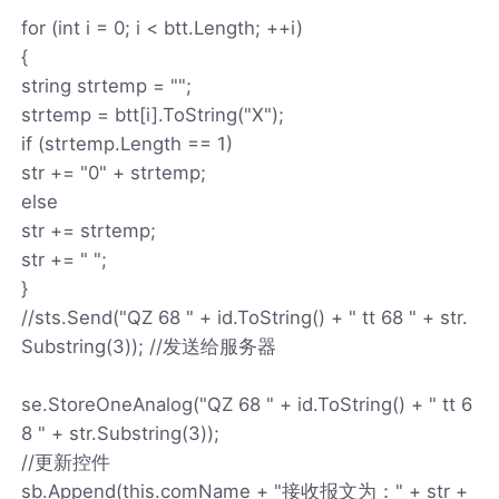
for (int i = 0; i < btt.Length; ++i)
{
string strtemp = "";
strtemp = btt[i].ToString("X");
if (strtemp.Length == 1)
str += "0" + strtemp;
else
str += strtemp;
str += " ";
}
//sts.Send("QZ 68 " + id.ToString() + " tt 68 " + str.
Substring(3)); //发送给服务器
se.StoreOneAnalog("QZ 68 " + id.ToString() + " tt 6
8 " + str.Substring(3));
//更新控件
sb.Append(this.comName + "接收报文为：" + str +