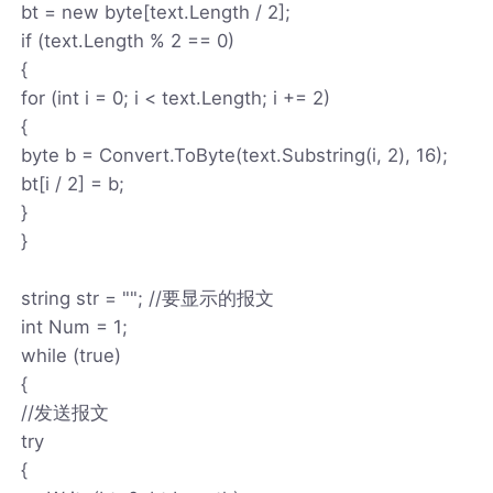
bt = new byte[text.Length / 2];
if (text.Length % 2 == 0)
{
for (int i = 0; i < text.Length; i += 2)
{
byte b = Convert.ToByte(text.Substring(i, 2), 16);
bt[i / 2] = b;
}
}
string str = ""; //要显示的报文
int Num = 1;
while (true)
{
//发送报文
try
{