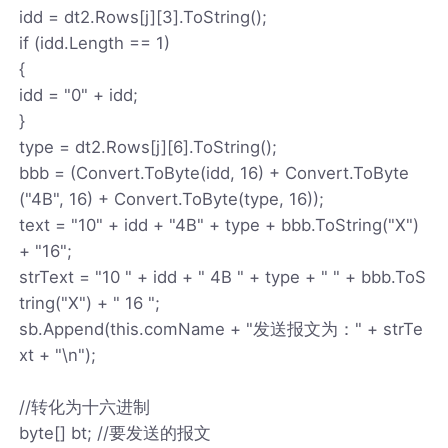
idd = dt2.Rows[j][3].ToString();
if (idd.Length == 1)
{
idd = "0" + idd;
}
type = dt2.Rows[j][6].ToString();
bbb = (Convert.ToByte(idd, 16) + Convert.ToByte
("4B", 16) + Convert.ToByte(type, 16));
text = "10" + idd + "4B" + type + bbb.ToString("X")
+ "16";
strText = "10 " + idd + " 4B " + type + " " + bbb.ToS
tring("X") + " 16 ";
sb.Append(this.comName + "发送报文为：" + strTe
xt + "\n");
//转化为十六进制
byte[] bt; //要发送的报文