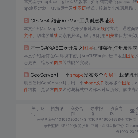
本文基于mapbox - gl v3.*.*版本，介绍纯前端将geojson转
ap地图对象、style属性及
线
图层
样式，接着给出实现思路，
GIS VBA 结合ArcMap工具创建界址
线
本文介绍ArcMap VBA二次开发创建界址
线
的方法，通过面
文件
、创建界址
线
要素的具体步骤，如利用
相关
接口方法实
基于C#的AE二次开发之
图层
右键菜单打开属性表
本文介绍如何在C#环境下使用ArcGISEngine进行地图
图层
态更改、缩放至
图层
等功能的实现。
GeoServer中一个
shape
发布多个
图层
时出现调用
项目使用GeoServer时，用一个
shape
文件
发布多个
图层
，o
件
结构，是发布
图层
名称与样式中名称不对应所致。解决办法是修
关于我
招贤纳
商务合
寻求报
协议专
们
士
作
道
区
公安备案号11010502030143
京ICP备19004658号
京网文〔
家长监护
网络110报警服务
中国互联网举报中心
Chro
©1999-2