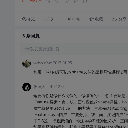
给本帖投票
453
3
打赏
分享
收藏
3 条
回复
请发表友善的回复…
weiweishay
2013-01-25
利用GDAL内库可以对shape文件的坐标属性进行读
夜归人
2010-12-09
这要看你是做什么岗位的，做编码的话，你主要熟悉
IFeature 要素：点，线，面对应他的Shape属性，Poi
属性就是用GetValue（）的方法，写就先startEditin
IFeatureLayer图层：主要分点、线、面、注记图层
干GIS这一行挺麻烦的，你还得学习缓冲区分析，空
如果你是做数据的，那你主要是要了解ArcMap和Arc