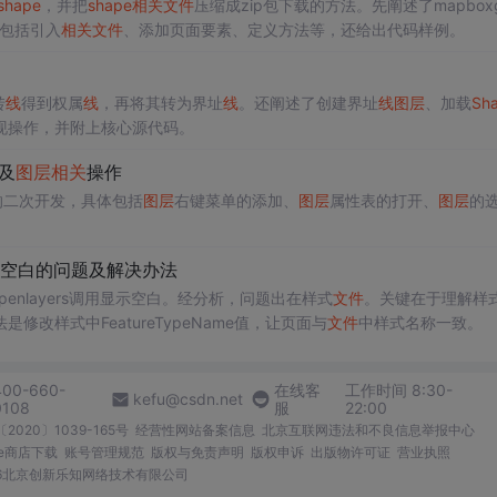
shape
，并把
shape
相关
文件
压缩成zip包下载的方法。先阐述了mapboxg
包括引入
相关
文件
、添加页面要素、定义方法等，还给出代码样例。
转
线
得到权属
线
，再将其转为界址
线
。还阐述了创建界址
线
图层
、加载
Sh
现操作，并附上核心源代码。
及
图层
相关
操作
的二次开发，具体包括
图层
右键菜单的添加、
图层
属性表的打开、
图层
的
空白的问题及解决办法
penlayers调用显示空白。经分析，问题出在样式
文件
。关键在于理解样
改样式中FeatureTypeName值，让页面与
文件
中样式名称一致。
400-660-
在线客
工作时间 8:30-
kefu@csdn.net
0108
服
22:00
2020〕1039-165号
经营性网站备案信息
北京互联网违法和不良信息举报中心
me商店下载
账号管理规范
版权与免责声明
版权申诉
出版物许可证
营业执照
026北京创新乐知网络技术有限公司