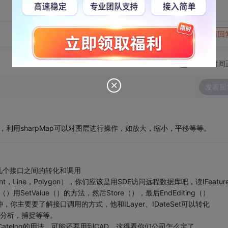
转发到动态
举报
写回
切换为时间
发表回
写，利用sharpMap可以对图层进行操作，如放大，缩小，平移等等。
几个接口之间的转化和调用
nt，Line，Polygon），你们应该是用SDE访问远程数据库吧，读IFeatur
g（）用SetValue（）的方法，然后Store（），最后EndEditing（）
4种，你主要要了解接口调用的方式，他和ILayer、IDateSet可以转化
间分析，捕捉等等。
Catelog的用法，可能还要用到CAD，这得看你们公司怎么定了