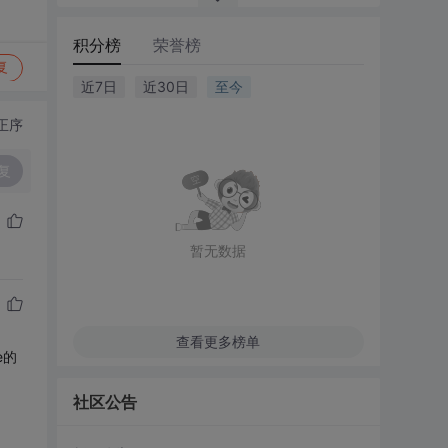
积分榜
荣誉榜
复
近7日
近30日
至今
正序
复
暂无数据
查看更多榜单
e的
社区公告