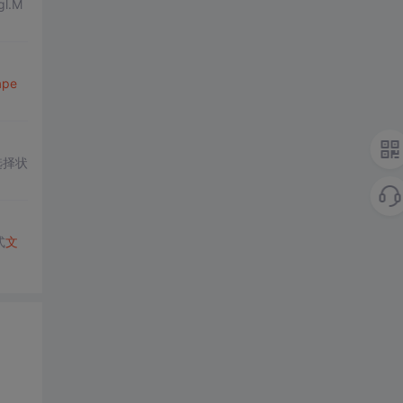
l.M
ape
选择状
式
文