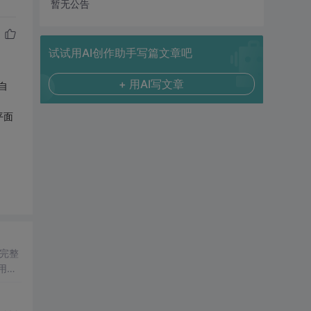
暂无公告
试试用AI创作助手写篇文章吧
+ 用AI写文章
自
平面
完整
用于