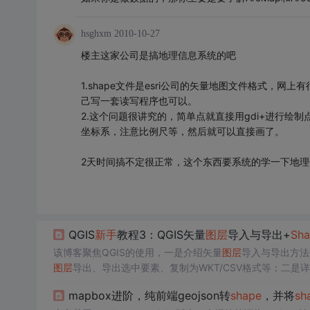
hsghxm
2010-10-27
楼主这家公司是搞地理信息系统的吧
1.shape文件是esri公司的矢量地图文件格式，网
己写一套读写程序也可以。
2.这个问题很讲究的，简单点就直接用gdi+进行
坐标系，注意比例尺等，然后就可以直接画了。
2天时间搞不定很正常，这个东西要系统的学一下地
QGIS
新手
教程3：QGIS矢量
图层
导入与导出+
Sha
该博客聚焦QGIS的使用，一是介绍矢量
图层
导入与导出方法
图层
导出、导出选中要素、复制为WKT/CSV格式等；二是
GIS
相关
人员。
mapbox进阶，纯前端geojson转
shape
，并将
sh