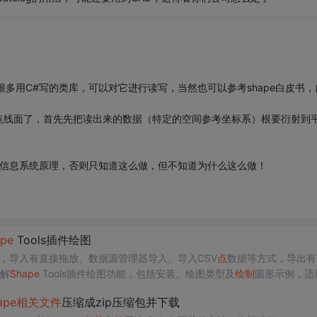
上有很多用C#写的类库，可以对它进行读写，当然也可以参考shape白皮书，
绘制点线面了，首先先把读出来的数据（特定的空间参考坐标系）根要衍射到
理信息系统原理，否则只知道这么做，但不知道为什么这么做！
pe
Tools插件绘图
，导入有直接拖放、数据源管理器导入、导入CSV
点
数据等方式，导出有
详解
Shape
Tools插件绘图功能，包括安装、绘图类型及
绘制
圆形示例，适
ape
相关
文件
压缩成zip压缩包并下载