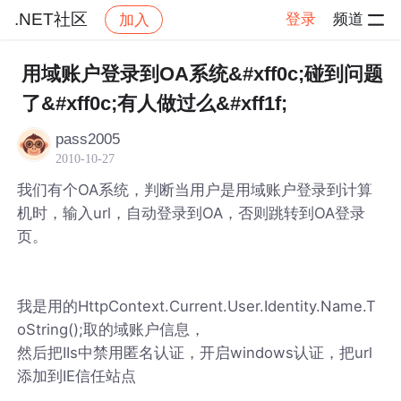
.NET社区
登录
频道
加入
帖子详情
社区
.NET社区
用域账户登录到OA系统&#xff0c;碰到问题
了&#xff0c;有人做过么&#xff1f;
pass2005
2010-10-27
我们有个OA系统，判断当用户是用域账户登录到计算
机时，输入url，自动登录到OA，否则跳转到OA登录
页。
我是用的HttpContext.Current.User.Identity.Name.T
oString();取的域账户信息，
然后把IIs中禁用匿名认证，开启windows认证，把url
添加到IE信任站点