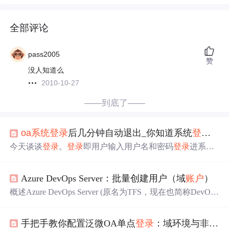
全部评论
pass2005
赞
没人知道么
2010-10-27
——到底了——
oa系统
登录
后几分钟自动退出_你知道系统
登录
有
今天谈谈
登录
。
登录
即用户输入用户名和密码
登录
进系统
中。B端系统，对于
登录
的业务场景有两种（可能不止，
目前遇到过这两种）：1、用户打开系统网址链接，输入该
Azure DevOps Server：批量创建用户（域
账户
）
系统的用户名和密码。2、但用户需要
登录
很多个系统，每
个系统都有每个系统的用户名和密码，他们很难记住，即
概述Azure DevOps Server (原名为TFS，现在也简称DevOps
使设置成相同的用户名和密码，但需要改密码的时候，每
Server)作为微软公司的软件研发管理平台产品，在用户认
个系统都要修改，十分麻烦。想象一下，客户
登录
OA系统
证(单一
账户
、单点
登录
)领域，继承了微软其他服务器产
需要输入一次用户名和密码，上财务报销系统，需...
手把手教你配置泛微OA单点
登录
：域环境与非域环境双入口方案
品的特征，可以使用Active Directory 活动目录(域服务器)作