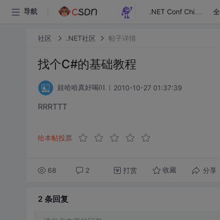
全
导航
.NET Conf China
社区
.NET社区
帖子详情
找个C#的基础教程
2010-10-27 01:37:39
娃哈哈真好喝01
RRRTTT
给本帖投票
68
2
打赏
分享
收藏
2 条
回复