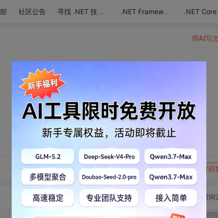
部
社区公告
.NET Core
寻找 .NET 技术达人
.NET Framework
用AI写
转发到动态
举报
写回
切换为时间