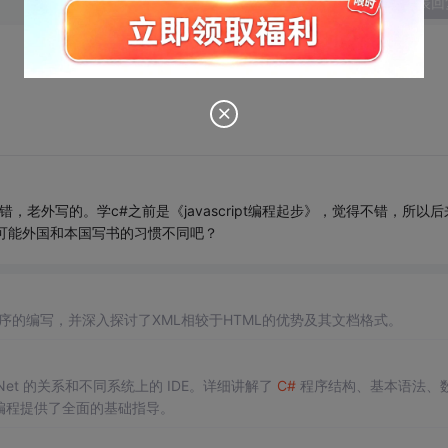
发表回
，老外写的。学c#之前是《javascript编程起步》，觉得不错，所以后
可能外国和本国写书的习惯不同吧？
序的编写，并深入探讨了XML相较于HTML的优势及其文档格式。
et 的关系和不同系统上的 IDE。详细讲解了
C#
程序结构、基本语法、
编程提供了全面的基础指导。