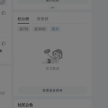
复
积分榜
荣誉榜
近7日
近30日
至今
来
暂无数据
查看更多榜单
数据
社区公告