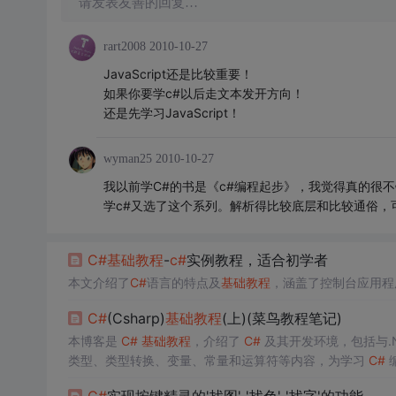
请发表友善的回复…
rart2008
2010-10-27
JavaScript还是比较重要！
如果你要学c#以后走文本发开方向！
还是先学习JavaScript！
wyman25
2010-10-27
我以前学C#的书是《c#编程起步》，我觉得真的很不错
学c#又选了这个系列。解析得比较底层和比较通俗，
C#
基础教程
-
c#
实例教程，适合初学者
本文介绍了
C#
语言的特点及
基础教程
，涵盖了控制台应用程
C#
(Csharp)
基础教程
(上)(菜鸟教程笔记)
本博客是
C#
基础教程
，介绍了
C#
及其开发环境，包括与.N
类型、类型转换、变量、常量和运算符等内容，为学习
C#