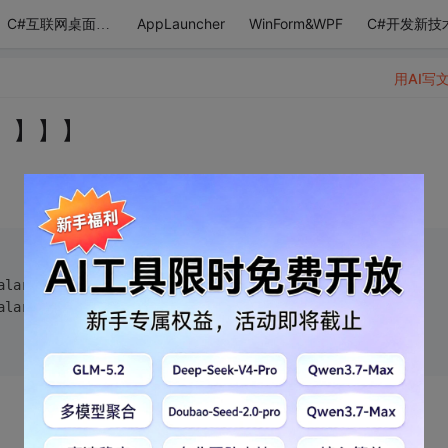
AppLauncher
WinForm&WPF
C#开发新技
C#互联网桌面应用
用AI写
】】】】
alar());
alar());