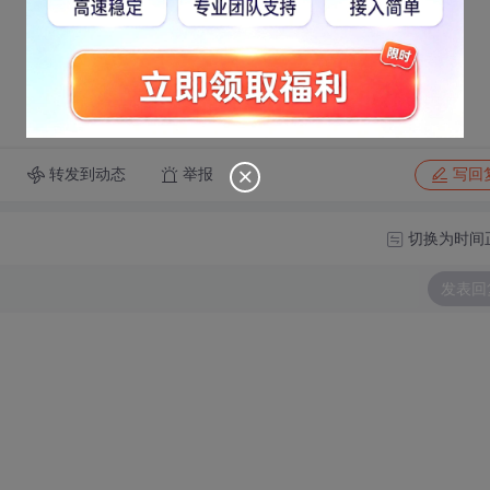
转发到动态
举报
写回
切换为时间
发表回