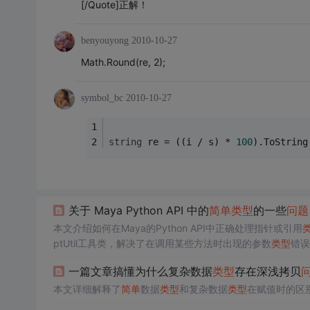
[/Quote]正解！
benyouyong
2010-10-27
Math.Round(re, 2);
symbol_bc
2010-10-27
string
 re = ((i / s) * 
100
).ToString
关于 Maya Python API 中的
简单
类型
的一些
问题
本文介绍如何在Maya的Python API中正确处理指针或引用
ptUtil工具类，解决了在调用某些方法时出现的参数
类型
错误
一篇文章搞懂为什么复杂数据
类型
存在深浅拷贝
本文详细解释了
简单
数据
类型
和复杂数据
类型
在赋值时的区