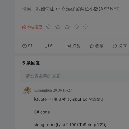
请问，我如何让 re 永远保留两位小数(ASP.NET)
给本帖投票
91
5
打赏
分享
收藏
5 条
回复
请发表友善的回复…
huminghua
2010-10-27
[Quote=引用 3 楼 symbol_bc 的回复:]
C# code
string re = ((i / s) * 100).ToString("f2");