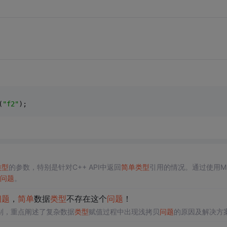
(
"f2"
);
类型
的参数，特别是针对C++ API中返回
简单
类型
引用的情况。通过使用MSc
问题
。
问题
，
简单
数据
类型
不存在这个
问题
！
别，重点阐述了复杂数据
类型
赋值过程中出现浅拷贝
问题
的原因及解决方