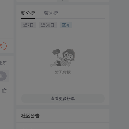
积分榜
荣誉榜
近7日
近30日
至今
复
正序
暂无数据
复
查看更多榜单
社区公告