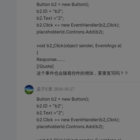
Button b2 = new Button();
b2.ID = "b2";
b2.Text ="2";
b2.Click += new EventHandler(b2_Click);
placeholderId.Controns.Add(b2);
void b2_Click(object sender, EventArgs e)
{
Response.……
[/Quote]
这个事件也会随着控件的增加，要重复写吗？？
孟子E章
2010-10-27
Button b2 = new Button();
b2.ID = "b2";
b2.Text ="2";
b2.Click += new EventHandler(b2_Click);
placeholderId.Controns.Add(b2);