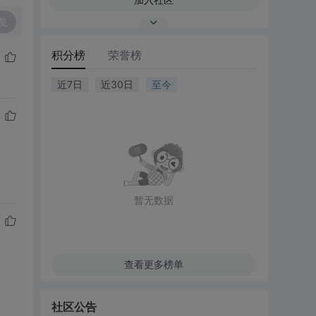
复
积分榜
荣誉榜
近7日
近30日
至今
暂无数据
查看更多榜单
社区公告