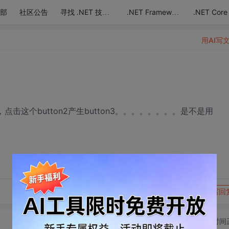
部
社区公告
.NET Core
寻找 .NET 技术达人
.NET Framework
用AI写
n2，点击这个button2产生button3。。。。。。。。是不是用
转发到动态
举报
写回
切换为时间