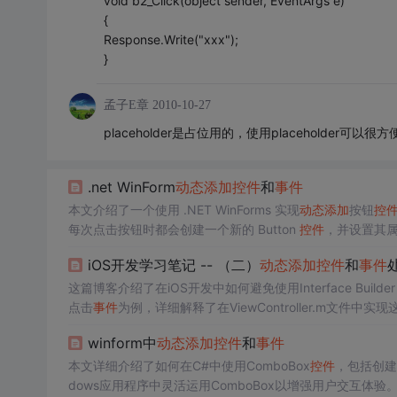
void b2_Click(object sender, EventArgs e)
{
Response.Write("xxx");
}
孟子E章
2010-10-27
placeholder是占位用的，使用placeholder
.net WinForm
动态
添加
控件
和
事件
本文介绍了一个使用 .NET WinForms 实现
动态
添加
按钮
控
每次点击按钮时都会创建一个新的 Button
控件
，并设置其属性
都将触发同一个
事件
处理方法。
iOS开发学习笔记 -- （二）
动态
添加
控件
和
事件
这篇博客介绍了在iOS开发中如何避免使用Interface Build
点击
事件
为例，详细解释了在ViewController.m文件中
winform中
动态
添加
控件
和
事件
本文详细介绍了如何在C#中使用ComboBox
控件
，包括创建
dows应用程序中灵活运用ComboBox以增强用户交互体验