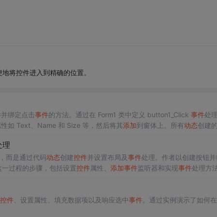
可以很方便地将控件进入到精确的位置。
件
并绑定点击
事件
的方法。通过在 Form1 类中定义 button1_Click
事件
处
如 Text、Name 和 Size 等，然后将其
添加
到窗体上。所有
动态
创建
处理
er，而是通过代码
动态
创建
控件
并设置布局及
事件
处理。作者以创建按钮并
实现这一过程的步骤，包括设置
控件
属性、
添加
事件
监听器和实现
事件
处理方
控件
、设置属性、填充数据项以及响应选中
事件
。通过实例演示了如何在W
。