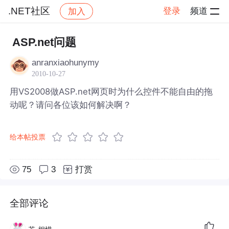
.NET社区
登录
频道
加入
帖子详情
社区
.NET社区
ASP.net问题
anranxiaohunymy
2010-10-27
用VS2008做ASP.net网页时为什么控件不能自由的拖
动呢？请问各位该如何解决啊？
给本帖投票
75
3
打赏
全部评论