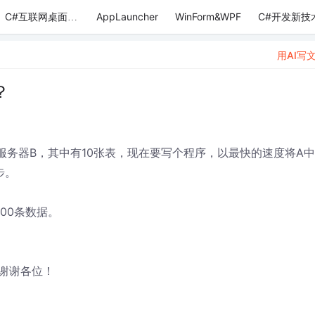
AppLauncher
WinForm&WPF
C#开发新技
C#互联网桌面应用
用AI写
？
个服务器B，其中有10张表，现在要写个程序，以最快的速度将A
步。
00条数据。
谢谢各位！