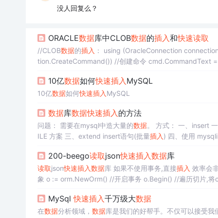
没人回复么？
ORACLE
数据
库中CLOB
数据
的
插入
和
快速
读取
//CLOB
数据
的
插入
： using (OracleConnection connection = new OracleConnection(connectStr)) { OracleCommand cmd = connec
tion.CreateCommand()) //创建命令 c
10亿
数据
如何
快速
插入
MySQL
10亿
数据
如何
快速
插入
MySQL
数据
库
数据
快速
插入
的方法
问题： 需要在mysql中造大量的
数据
。 方式： 一、inse
ILE 方案 三、extend insert语句(批量
插入
) 四、使用 mysql
始性能的方案，这无疑是你的首选方
200-beego
读取
json
快速
插入
数据
库
入
到.
读取
json
快速
插入
数据
库 如果不使用事务,直接
插入
效率会非
象 o := orm.NewOrm() //开启事务 o.Begin() //
MySql
快速
插入
千万级大
数据
在
数据
分析领域，
数据
库是我们的好帮手。不仅可以接受我