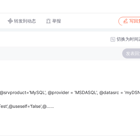
转发到动态
举报
写回
切换为时间
发表回
 @srvproduct='MySQL', @provider = 'MSDASQL', @datasrc = 'myDSN
st',@useself='false',@……