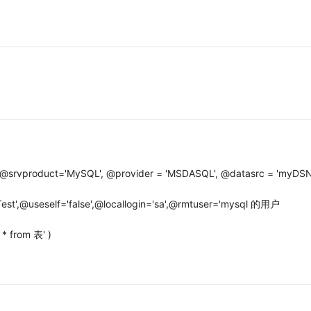
 @srvproduct='MySQL', @provider = 'MSDASQL', @datasrc = 'myDSN
st',@useself='false',@locallogin='sa',@rmtuser='mysql 的用户
 from 表' )