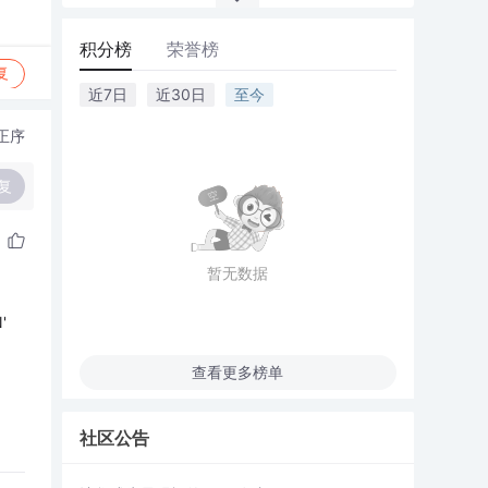
积分榜
荣誉榜
复
近7日
近30日
至今
正序
复
暂无数据
'
查看更多榜单
社区公告