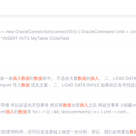
md.CommandText = "INSERT INTO MyTable (ClobField
rt 一条一条
插入
数据
到
数据
库中。 不适合大量
数据
的
插入
。 二、LOAD DATA INF
import 导入
数据
优先文案： 二、LOAD DATA INFILE 如果你正在寻找提高原
案。 LOAD DATA INFILE是一个专门为 MySQL 高度优化的语句，它直接将
数据
从 CSV / TSV 
常慢 所以应该先开启事务 然后将
数据
全部
插入
之后 再提交事务 //创建orm对
遍历切片,将cmt
插入
到
数据
库 for i := 0; i &lt; len(comments); i++ { cmt := com...
们的查询时间，还可以在这基础上做进一步分析。所以，我们必然要在
数