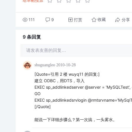
给本帖投票
111
9
打赏
分享
收藏
9 条
回复
请发表友善的回复…
shuguangleo
2010-10-28
[Quote=引用 2 楼 wuyq11 的回复:]
建立 ODBC，用DTS，导入
EXEC sp_addlinkedserver @server = 'MySQLTest',
GO
EXEC sp_addlinkedsrvlogin @rmtsrvname='MySqlTe
[/Quote]
能说一下详细步骤么？第一次搞，一头雾水。