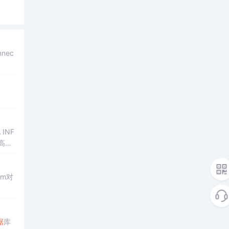
文件
插
据
库