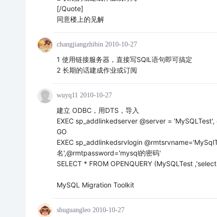
[/Quote]
同意楼上的见解
changjiangzhibin
2010-10-27
1 使用链接服务器，直接写SQlL语句即可搞定
2 长期的话建成作业或订阅
wuyq11
2010-10-27
建立 ODBC，用DTS，导入
EXEC sp_addlinkedserver @server = 'MySQLTest',
GO
EXEC sp_addlinkedsrvlogin @rmtsrvname='MySqlTe
名',@rmtpassword='mysql的密码'
SELECT * FROM OPENQUERY (MySQLTest ,'select *
MySQL Migration Toolkit
shuguangleo
2010-10-27