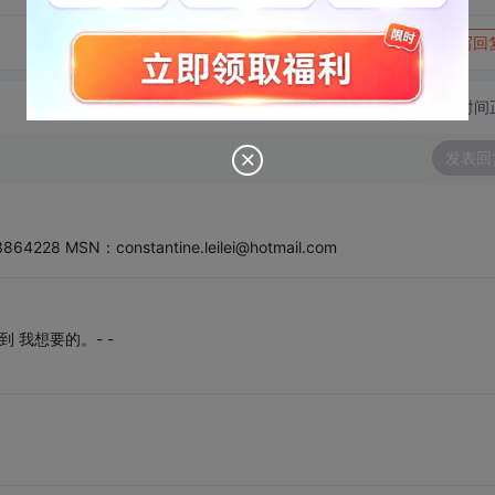
转发到动态
举报
写回
切换为时间
发表回
SN：constantine.leilei@hotmail.com
 我想要的。- -