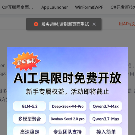
AppLauncher
WinForm&WPF
C#开发新技
C#互联网桌面应用
用AI写
服务超时,请刷新页面重试
er . 他是使用的IE的Trident内核 ，但IE的速度，实在不敢恭维
核)的跟WebBrowser差不多的东西。 也是在winform中调
度好了很多。 但是在使用中 就发现问题了。。。 他的属性方法并不是 
JS方法的方法，。 。