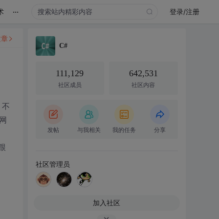
...
术
登录/注册
文章
C#
111,129
642,531
社区成员
社区内容
，不
用网
发帖
与我相关
我的任务
分享
跟
社区管理员
加入社区