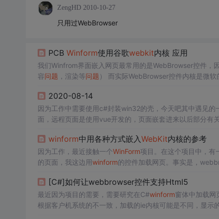
ZengHD
2010-10-27
只用过WebBrowser
PCB
Winform
使用谷歌
webkit
内核 应用
我们Winfrom界面嵌入网页最常用的是WebBrowser
容
问题
，渲染等
问题
） 而实际WebBrowser控件内核
览器内核来改善体验，这里介绍用谷歌
WebKit
作为一个浏览
2020-08-14
因为工作中需要使用c#封装win32的壳，今天吧其中遇见的
面，远程页面是使用vue开发的，页面嵌套进来以后部分有
nform
的WebBrowser好用，可操作性也不好，所以开始换
winform
中用各种方式嵌入
WebKit
内核的参考
ws.Forms.dll.
因为工作，最近接触一个
WinForm
项目。在这个项目中，有一
的页面，我这边用
winform
的控件加载网页。事实是，webbr
不想吐槽了，然后我就想到能不能搞一下其他的浏览器内核进去
[C#]如何让webbrowser控件支持Html5
最近因为项目的需要，需要研究在C#
winform
窗体中加载网
根据客户机系统的不一致，加载的ie内核可能是不同，显示
e内核不支持html5，所以说得出的结论是webbrowser不