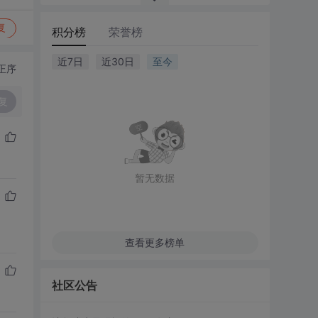
复
积分榜
荣誉榜
近7日
近30日
至今
正序
复
暂无数据
查看更多榜单
社区公告