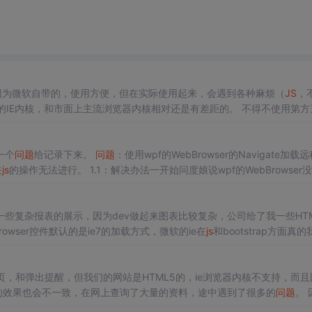
控件，因为微软自带的，使用方便，但在实际使用起来，会遇到各种麻烦（
JS
，
是微软的IE内核，和市面上主流浏览器内核相对还是有差距的。 不得不使用第方
器引擎嵌入到
Winform
界面 一.浏览器内核测试网址 ...
一个
问题
给记录下来。
问题
：使用wpf的WebBrowser的Navigate加载
关
js
的操作无法进行。 1.1：解决办法一开始问度娘说wpf的WebBrowser
成
winform
的WebBrowser,添加WindowsFormsIntegration.dll和System.W
些复杂报表的展示，因为dev做起来图表比较复杂，公司给了我一些HTM
owser控件默认的是ie7的加载方式，微软的ie在
js
和bootstrap方面真的
（起初，我觉得只要把默认的ie7换成其他的版本加载应该就没问...
页，和弹出提醒，但我们的网站是HTML5的，ie浏览器内核不支持，而且
的效果也会不一致，在网上查询了大量的资料，途中遇到了很多的
问题
。 因为i
能支持html5，但是我们可以用其他的内核。比如火狐...