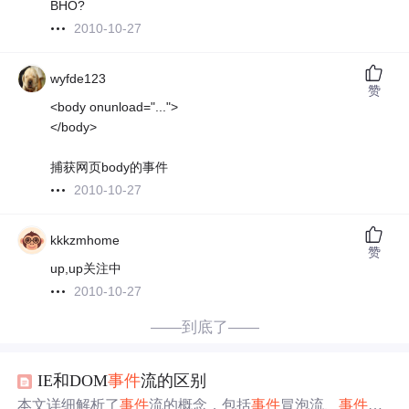
BHO?
2010-10-27
wyfde123
赞
<body onunload="...">
</body>
捕获网页body的事件
2010-10-27
kkkzmhome
赞
up,up关注中
2010-10-27
——到底了——
IE和DOM
事件
流的区别
本文详细解析了
事件
流的概念，包括
事件
冒泡流、
事件
捕