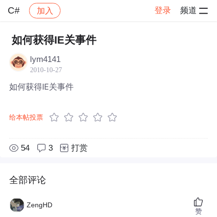
C#
登录
频道
加入
帖子详情
社区
C#
如何获得IE关事件
lym4141
2010-10-27
如何获得IE关事件
给本帖投票
54
3
打赏
全部评论
ZengHD
赞