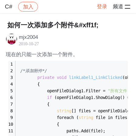
C#
登录
频道
加入
帖子详情
社区
C#
如何一次添加多个附件&#xff1f;
mjx2004
2010-10-27
现在的只能一次添加一个附件。
/*添加附件*/
private
void
linkLabel1_LinkClicked
(obje
        {
            openFileDialog1.Filter = 
"所有文件(*.*
if
 (openFileDialog1.ShowDialog() == 
            {
string
[] files = openFileDialog1
                foreach (
string
 file in files)
                {
                    paths.Add(file);