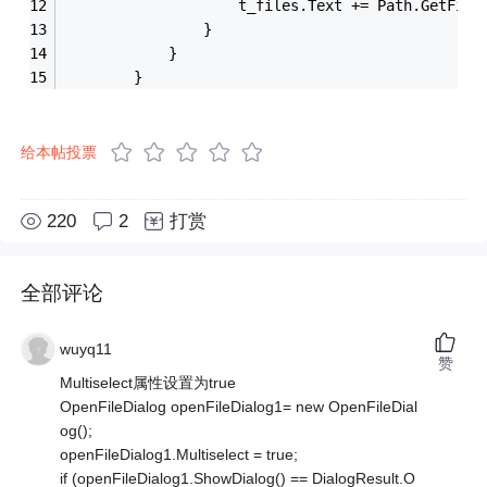
                    t_files.Text += Path.GetFile
                }
            }
        }
给本帖投票
220
2
打赏
全部评论
wuyq11
赞
Multiselect属性设置为true
OpenFileDialog openFileDialog1= new OpenFileDial
og();
openFileDialog1.Multiselect = true;
if (openFileDialog1.ShowDialog() == DialogResult.O