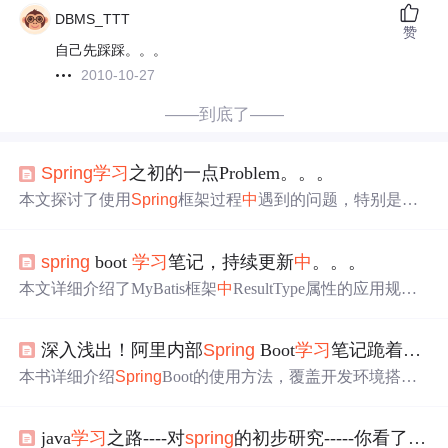
DBMS_TTT
赞
自己先踩踩。。。
2010-10-27
——到底了——
Spring
学习
之初的一点Problem。。。
本文探讨了使用
Spring
框架过程
中
遇到的问题，特别是对
象依赖管理和bean配置。作者尝试修改类的方法及属性
值，但运行结果未发生变化，疑似与缓存有关。文
中
涉及
spring
boot
学习
笔记，持续更新
中
。。。
Spring
框架的基本应用及其配置方式。
本文详细介绍了MyBatis框架
中
ResultType属性的应用规
则，包括如何确保实体类字段与SQL查询结果字段的一致
性，以及如何使用@Column注解进行字段映射。
深入浅出！阿里内部
Spring
Boot
学习
笔记跪着啃完了。。。
本书详细介绍
Spring
Boot的使用方法，覆盖开发环境搭
建、基础知识、进阶技巧及项目实战等内容，帮助初学者
快速掌握并应用于实际开发。
java
学习
之路----对
spring
的初步研究-----你看了这个都不懂什么叫IOC，我就。。。。