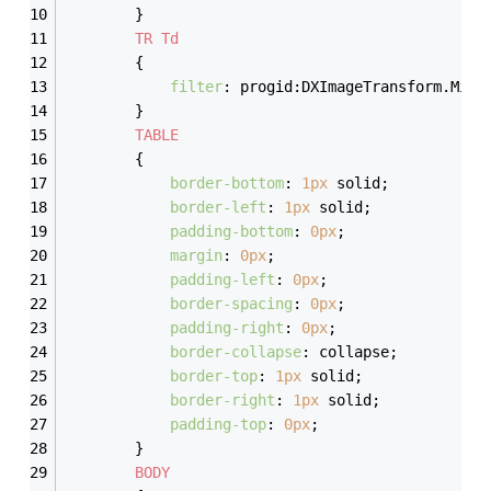
        }
TR
Td
        {
filter
: progid:DXImageTransform.Micr
        }
TABLE
        {
border-bottom
: 
1px
 solid;
border-left
: 
1px
 solid;
padding-bottom
: 
0px
;
margin
: 
0px
;
padding-left
: 
0px
;
border-spacing
: 
0px
;
padding-right
: 
0px
;
border-collapse
: collapse;
border-top
: 
1px
 solid;
border-right
: 
1px
 solid;
padding-top
: 
0px
;
        }
BODY