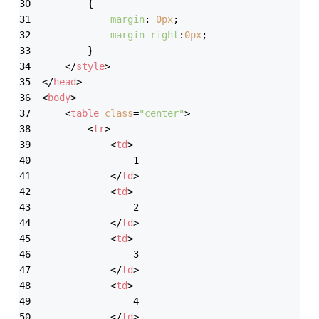
        {
margin
: 
0px
;
margin-right
:
0px
;
        }
</
style
>
</
head
>
<
body
>
<
table
class
=
"center"
>
<
tr
>
<
td
>
                1
</
td
>
<
td
>
                2
</
td
>
<
td
>
                3
</
td
>
<
td
>
                4
</
td
>