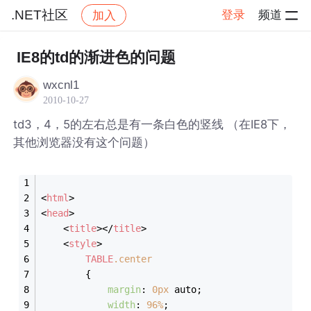
.NET社区
登录
频道
加入
帖子详情
社区
.NET社区
IE8的td的渐进色的问题
wxcnl1
2010-10-27
td3，4，5的左右总是有一条白色的竖线 （在IE8下，
其他浏览器没有这个问题）
<
html
>
<
head
>
<
title
>
</
title
>
<
style
>
TABLE
.center
        {
margin
: 
0px
 auto;
width
: 
96%
;