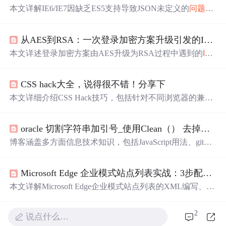
本文详解IE6/IE7因缺乏ES5支持导致JSON未定义的
问题
，
介绍Douglas Crockford开发的JSON2.js兼容库原理及四种引
入方式：静态加载、条件注释、Modernizr探测与Webpack
从AES到RSA：一次登录加密方案升级引发的IE兼容性踩坑实录
集成，并提供单元测试、性能监测等生产环境最佳实践，
帮助开发者实现跨浏览器兼容。
本文详述登录加密方案由AES升级为RSA过程中遇到的
IE8
及以下版本兼容性
问题
，包括ES7语法不支持、模块化缺
失和原型方法不可用等核心障碍；提出基于改造版jsencrypt
CSS hack大全，说得很不错！分享下
的实战解决方案，并强调特性检测、
渐进
增强及混合加密
（RSA+AES）的最佳实践，兼顾安全性与浏览器兼容性。
本文详细介绍CSS Hack技巧，包括针对不同浏览器的兼容
性
问题
解决方案，如IE6、IE7、
IE8
、Firefox等，通过特定
语法实现样式定制。
oracle 切割字符串加引号_使用Clean（） 去掉由函数自动生成的字符串中的双引号...
博客涵盖多方面信息技术知识，包括JavaScript用法、git本
地库提交远程服务器方法、
渐进
记号分析、Python开发者
常犯错误、表格
td
和th强制换行、Unity3D游戏开发、Raph
Microsoft Edge 企业模式站点列表实战：3步配置XML，覆盖IE模式与兼容性视图
ael图形操作、Oracle数据泵导出命令，以及spark on yarn任
务进度
问题
。
本文详解Microsoft Edge企业模式站点列表的XML编写、组
策略部署及最佳实践。涵盖XML结构规范（含版本号、通
配符、渲染模式）、ADMX模板配置、IE集成启用、站点
2
说点什么…
列表路径设置（本地/网络/HTTPS），以及分阶段部署、