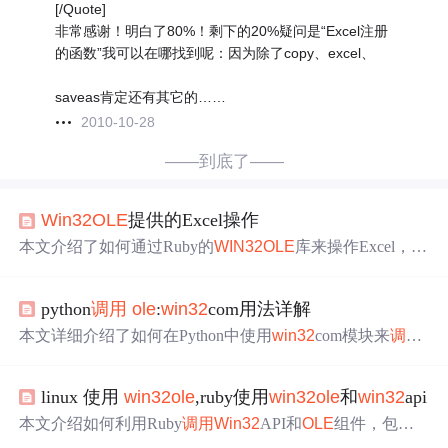
[/Quote]
非常感谢！明白了80%！剩下的20%疑问是“Excel注册
的函数”我可以在哪找到呢：因为除了copy、excel、
saveas肯定还有其它的……
2010-10-28
——到底了——
Win32
OLE
提供的Excel操作
本文介绍了如何通过Ruby的
WIN32
OLE
库来操作Excel，包
括打开、创建、修改工作簿和单元格，设置背景色，读取
数据，
调用
宏，保存文件，以及各种单元格属性的获取和
python
调用
ole
:
win32
com用法详解
设置。
本文详细介绍了如何在Python中使用
win32
com模块来
调用
OLE
对象，包括安装pypi
win32
库的
方法
，以及在操作过程
中如何引用Office应用如Word中的常量。
linux 使用
win32
ole
,ruby使用
win32
ole
和
win32
api
本文介绍如何利用Ruby
调用
Win32
API和
OLE
组件，包括
使用
win32
ole
库
调用
AutoItX3.Control
OLE
对象的具体代码