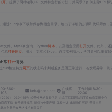
打开
。提供了两种读取URL文件特定行的方法，并展示了如何去除URL标
，通过curl命令下载并保存到指定目录。给出了详细的步骤和代码示例，
at文件、MySQL查询、Python
脚本
，以及指定应用
打开
文件。此外，还
，包括
打开
网页
、图片、文本和Excel。通过实例演示，学习者可以掌握如
正常
打开
情况
curl检查特定
网页
的状态码来判断服务是否正常运行，若发现异常，则
400-660-
在线客
工作时间 8:30-
kefu@csdn.net
0108
服
22:00
2020〕1039-165号
经营性网站备案信息
北京互联网违法和不良信息举报中心
me商店下载
账号管理规范
版权与免责声明
版权申诉
出版物许可证
营业执照
026北京创新乐知网络技术有限公司