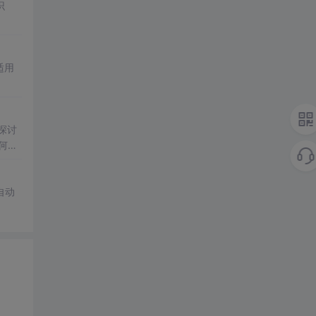
识
适用
探讨
何利
自动