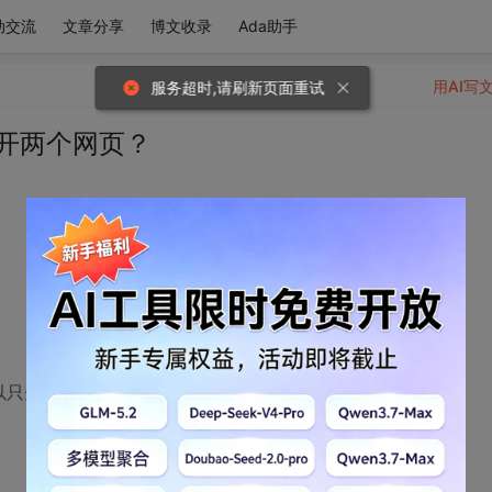
动交流
文章分享
博文收录
Ada助手
用AI写
服务超时,请刷新页面重试
打开两个网页？
只先打开163，等关闭以后再打开sina呢？