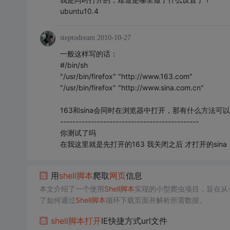
ubuntu10.4
steptodream
2010-10-27
一般这样写的话：
#/bin/sh
"/usr/bin/firefox" "http://www.163.com"
"/usr/bin/firefox" "http://www.sina.com.cn"
163和sina会同时在浏览器中打开，那有什么方法可以
---------------------------------------------
你测试了吗
在我这里就是先打开的163 我关闭之后 才打开的sina
用
shell
脚本
爬取
网页
信息
本文介绍了一个使用
Shell
脚本
实现的小型爬虫项目，旨在从
了如何通过
Shell
脚本
循环下载页面并解析所需数据。
shell
脚本
打开
IE快捷方式url文件