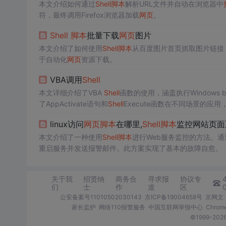
本文介绍如何通过
Shell
脚本
解析URL文件并自动在浏览器中
符，最终调用Firefox浏览器加载
网页
。
Shell
脚本
批量下载
网页
图片
本文介绍了如何使用
Shell
脚本
从百度图片首页抓取图片链接
于自动化
网页
资源下载。
VBA调用
Shell
本文详细介绍了VBA
Shell
函数的使用，涵盖执行Windows b
了AppActivate语句和
Shell
Execute函数在不同场景的应用
用
Shell
函数进行程序间交互和任务管理。
linux访问
网页
脚本
在哪里,
Shell
脚本
监控网站页面
本文介绍了一种使用
Shell
脚本
进行Web服务监控的方法。通过
重启服务并发送报警邮件。此方案实现了基本的故障自愈。
关于我
招贤纳
商务合
寻求报
协议专
们
士
作
道
区
公安备案号11010502030143
京ICP备19004658号
京网文〔
家长监护
网络110报警服务
中国互联网举报中心
Chro
©1999-2