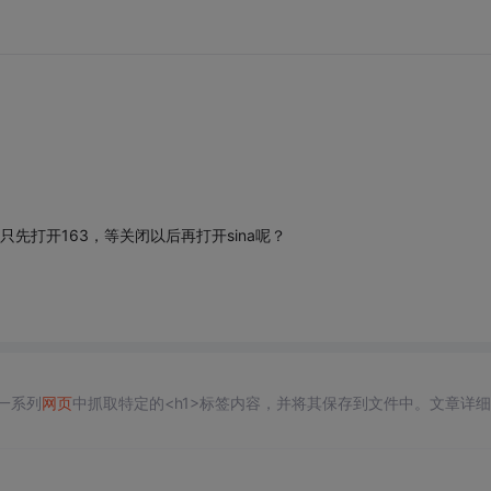
只先打开163，等关闭以后再打开sina呢？
一系列
网页
中抓取特定的<h1>标签内容，并将其保存到文件中。文章详