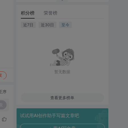
积分榜
荣誉榜
近7日
近30日
至今
暂无数据
复
正序
查看更多榜单
复
试试用AI创作助手写篇文章吧