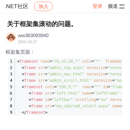
.NET社区
登录
频道
加入
帖子详情
社区
.NET社区
关于框架集滚动的问题。
ww363093940
2010-10-27
框架集页面：
<
frameset
rows
=
"76,33,28,*"
cols
=
"*"
frameborde
<
frame
src
=
"admin_top.aspx"
noresize
=
"noresize
<
frame
src
=
"admin_nav.html"
noresize
=
"noresize
<
frame
src
=
"admin_scroll.html"
noresize
=
"nores
<
frameset
cols
=
"190,9,*"
rows
=
"*"
id
=
"frame"
>
<
frame
src
=
"left.html"
name
=
"leftFrame"
nor
<
frame
id
=
"leftbar"
scrolling
=
"no"
noresize
<
frame
src
=
"ma_cmd/cmd_select.aspx"
name
=
"m
</
frameset
>