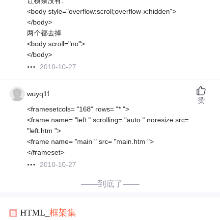
让横条没有:
<body style="overflow:scroll;overflow-x:hidden">
</body>
两个都去掉
<body scroll="no">
</body>
2010-10-27
wuyq11
赞
<framesetcols= "168" rows= "* ">
<frame name= "left " scrolling= "auto " noresize src=
"left.htm ">
<frame name= "main " src= "main.htm ">
</frameset>
2010-10-27
——到底了——
HTML_
框架
集