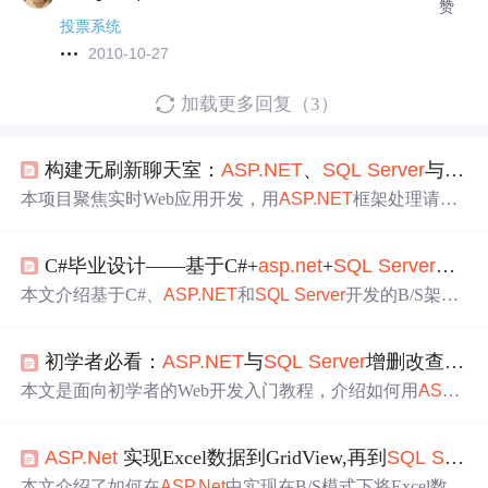
赞
投票系统
2010-10-27
加载更多回复（3）
构建无刷新聊天室：
ASP.NET
、
SQL
Server
与Ajax的综合应用
本项目聚焦实时Web应用开发，用
ASP.NET
框架处理请求
和消息，
SQL
Server
存储记录，Ajax实现页面无刷新更
新。涵盖用户界面设计、后台逻辑处理等步骤，介绍了
AS
C#毕业设计——基于C#+
asp.net
+
SQL
Server
的电
P.NET
、
SQL
Server
、Ajax等技术的使用，为开发者提供
实时交互功能实现的实战经验。
本文介绍基于C#、
ASP.NET
和
SQL
Server
开发的B/S架构
电子书城系统，涵盖用户管理、图书
分
类检索、购物车、
订单结算、销售排行、后台管理等功能。系统采用面向对
初学者必看：
ASP.NET
与
SQL
Server
增删改查实践
象设计，使用Visual Studio.NET开发，数据库为
SQL
Serve
r
2000，实现了完整的电商核心业务流程与安全机制。
本文是面向初学者的Web开发入门教程，介绍如何用
ASP.
NET
技术和
SQL
Server
数据库实现网页基本数据管理功
能。涵盖
ASP.NET
基础、
SQL
Server
数据库操作、增删改
ASP.Net
实现Excel数据到GridView,再到
SQL
Server
查功能实现、MVC与Web Forms模式应用，以及ADO.NET
或Entity Framework数据交互等内容。
本文介绍了如何在
ASP.Net
中实现在B/S模式下将Excel数据