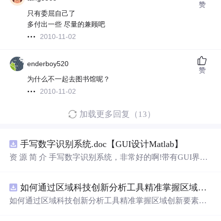
赞
只有委屈自己了
多付出一些 尽量的兼顾吧
2010-11-02
enderboy520
赞
为什么不一起去图书馆呢？
2010-11-02
加载更多回复（13）
手写数字识别系统.doc【GUI设计Matlab】
资 源 简 介 手写数字识别系统，非常好的啊!带有GUI界
面，使用方便! 详 情 说 明 用这个手写数字识别系统，你可
以轻松地识别手写数字。这个系统不仅功能强大，而且还
如何通过区域科技创新分析工具精准掌握区域创新要素分布与产业链融合现状？.docx
带有直观的图形用户界面（GUI），非常容易使用。你只
需要将手写数字输入系统，它将立即给出准确的识别结
如何通过区域科技创新分析工具精准掌握区域创新要素分
果。这个系统可以在各种场景中使用，无论是学校、工作
布与产业链融合现状？
还是日常生活，都能为你提供快速和准确的识别服务。它