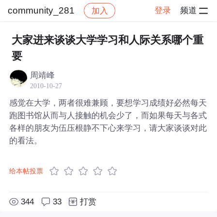
community_281
登录
频道
加入
帖子详情
社区
community_281
大家进来谈谈大学学习和人际关系哪个重
要
周靖峰
2010-10-27
感觉在大学，两者很难兼顾，要想学习成绩好必然每天
跑图书馆从而与人接触的机会少了，而如果每天与各式
各样的朋友为伍压根静不下心来学习，请大家谈谈对此
的看法。
给本帖投票
344
33
打赏