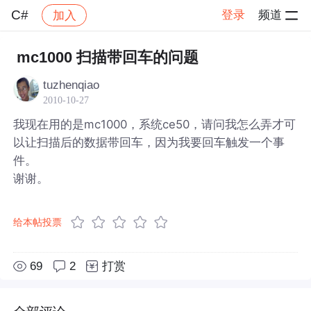
C#
登录
频道
加入
帖子详情
社区
C#
mc1000 扫描带回车的问题
tuzhenqiao
2010-10-27
我现在用的是mc1000，系统ce50，请问我怎么弄才可
以让扫描后的数据带回车，因为我要回车触发一个事
件。
谢谢。
给本帖投票
69
2
打赏