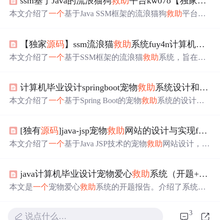
ssm基于Java的流浪猫狗
救助
平台kw07o【独家
源码
本文介绍了
一个
基于Java SSM框架的流浪猫狗
救助
平台，
旨在解决社会上的流浪动物
问题
。平台提供
救助
、领养等
功能，促进公众参与和动物保护意识，同时具备数据管理
【独家
源码
】ssm流浪猫
救助
系统fuy4n计算机毕业设计
和法律支持作用。技术栈包括Vue前端、Java后端和MySQ
L数据库。项目包含
源码
和数据库分享，提供毕设指导和
本文介绍了
一个
基于SSM框架的流浪猫
救助
系统，旨在解
调试支持。
决流浪猫
救助
的效率和透明度
问题
。系统包括用户和管理
员功能模块，如宠物信息管理、领养和寄养信息处理、捐
计算机毕业设计springboot宠物
救助
系统设计和实现mo61y9【附
赠管理等，采用Vue前端、Java后端和MySQL数据库。提
供
源码
和数据库分享，以及毕设帮助和支持。
本文介绍了
一个
基于Spring Boot的宠物
救助
系统的设计与
实现，包括系统选题背景、意义、技术栈和功能模块。系
统采用Vue前端、Java后端、Spring Boot框架和MySQL数据
[独有
源码
]java-jsp宠物
救助
网站的设计与实现f07f3规划与实现适合自己的毕业设计的策略
库。功能涵盖用户管理、宠物信息管理、领养管理、团队
活动管理等，旨在解决宠物
救助
信息不对称和资源分配
问
本文介绍了
一个
基于Java JSP技术的宠物
救助
网站设计，旨
题
。文末提供
源码
、数据库分享及毕设指导。
在解决宠物遗弃
问题
，提高领养质量和数量，促进社会关
爱。系统包括用户交互、前端JSP动态页面、后端Java业务
java计算机毕业设计宠物爱心
救助
系统（开题+程序+论文）
逻辑、数据库交互等功能模块，同时提供了
源码
和数据库
分享，以及毕设指导和调试部署支持。
本文是
一个
宠物爱心
救助
系统的开题报告。介绍了系统开
发背景、意义和目的，阐述了用户、宠物相关功能，领
养、寄养等功能的研究内容，指出要解决信息不对称等
问
3
说点什么…
题
，还说明了研究方案、部署环境、开发技术和流程等，