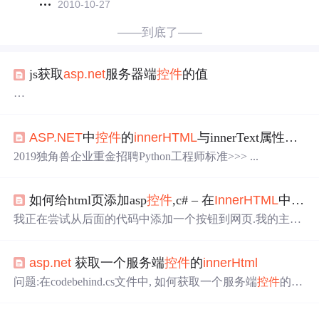
2010-10-27
——到底了——
js获取
asp.net
服务器端
控件
的值
欢迎访问原稿：http://hi.baidu.com/2wixiao/blog/item/68c9acd
40ac9612006088b6f.html
ASP.NET
中
控件
的
innerHTML
与innerText属性一些笔记
在做 BS架构的项目时，经常遇到 需要用js 来调用
asp.net
服务器端
控件
的值。
2019独角兽企业重金招聘Python工程师标准>>> ...
大多数的
控件
他的值都可以通过js调用它的 value属性来获
得此
控件
的值，但是也有例外的情况：如 Label
控件
，他的
值用js就不能通过value属性来获得。
如何给html页添加asp
控件
,c# – 在
InnerHTML
中从代码隐藏页面添加ASP
1.Label
控件
js获取的实例：
我正在尝试从后面的代码中添加一个按钮到网页.我的主页
var text=
上有一个空的div,可以在需要时打开和关闭.但是,我希望动
态创建的内容作为div内容可以根据条件而改变.我已经意识
asp.net
获取一个服务端
控件
的
innerHtml
到在我的ASP
控件
中我使用/(反斜杠)取消了我的HTML.我
现在遇到的问题是了解如何通过代码解决这个问题,有没有
问题:在codebehind.cs文件中, 如何获取一个服务端
控件
的
in
办法将ASP
控件
添加到网页？我对
InnerHtml
之外的建议持
nerHtml
解决方案: StringBuilder sb= new StringBuilder(); Strin
开放态度.我正在创建我的Button(在我的Code Beh...
gWriter sw= new StringWriter(sb);HtmlTextWriter hw= newHtm