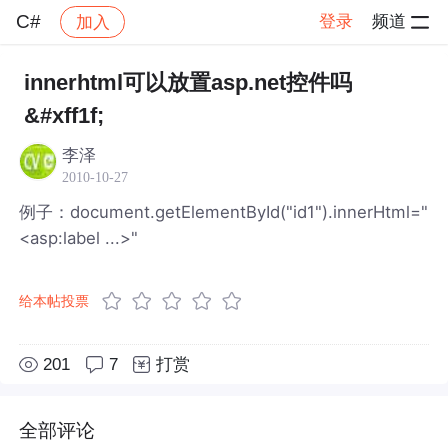
C#
登录
频道
加入
帖子详情
社区
C#
innerhtml可以放置asp.net控件吗
&#xff1f;
李泽
2010-10-27
例子：document.getElementById("id1").innerHtml="
<asp:label ...>"
给本帖投票
201
7
打赏
全部评论