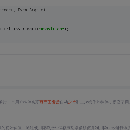
sender, EventArgs e)
st.Url.ToString()+
"#position"
);
通过一个用户控件实现
页面
回发后
自动
定位
到上次操作的控件，提高了用
动条的初始位置，通过使用隐藏控件保存滚动条偏移值并利用jQuery进行恢