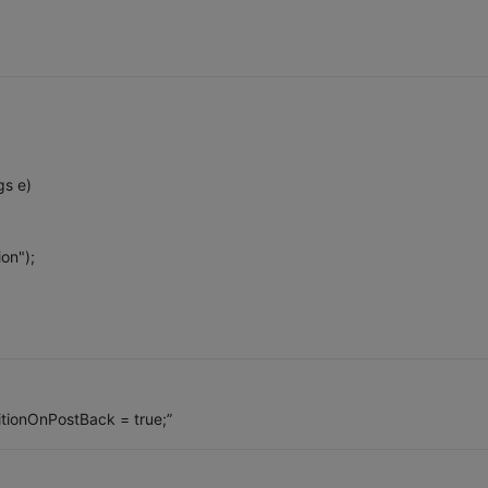
gs e)
on");
onOnPostBack = true;”