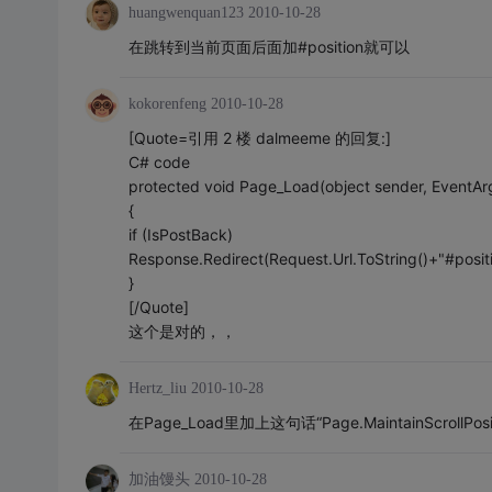
huangwenquan123
2010-10-28
在跳转到当前页面后面加#position就可以
kokorenfeng
2010-10-28
[Quote=引用 2 楼 dalmeeme 的回复:]
C# code
protected void Page_Load(object sender, EventAr
{
if (IsPostBack)
Response.Redirect(Request.Url.ToString()+"#positi
}
[/Quote]
这个是对的，，
Hertz_liu
2010-10-28
在Page_Load里加上这句话“Page.MaintainScrollPositi
加油馒头
2010-10-28