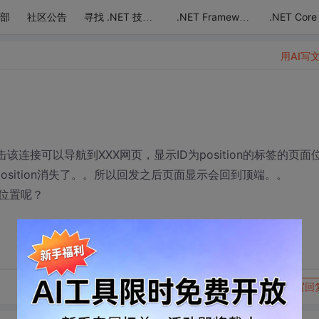
部
社区公告
.NET Core
寻找 .NET 技术达人
.NET Framework
用AI写
，点击该连接可以导航到XXX网页，显示ID为position的标签的页面
sition消失了。。所以回发之后页面显示会回到顶端。。
位置呢？
转发到动态
举报
写回