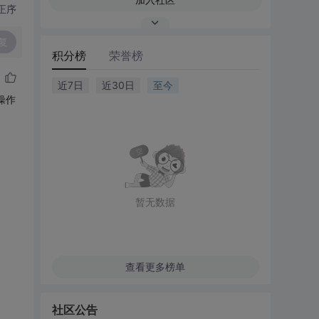
正序
复
积分榜
荣誉榜
近7日
近30日
至今
操作
暂无数据
查看更多榜单
社区公告