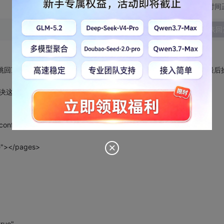
切换为时间
发表回
面会跳回顶部。对于一个内容较多的页面，你或许有需要自动滚动到用户最后
ack 可以解决这样的问题，有以下3种方法。
nfig，在<system.web>节点下配置：
ue"></pages>
ue" ...