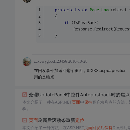
protected
void
Page_Load
(object 
    {
if
 (IsPostBack)
			Response.Redirect(Reque
    }
zcxverygood123456
2010-10-28
在回发事件加返回这个页面，即XXX.aspx#position
用的是瞄点
处理UpdatePanel中控件Autopostback时的焦点
本文介绍了一种在ASP.NET
页面
中
保持
客户端焦点的方法，
验。
页面
刷新后滚动条重新
定位
本文介绍了一种方法，在ASP.NET
页面
回发后
保持
DIV滚