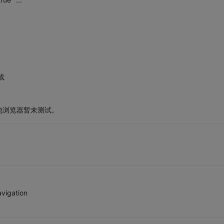
 或
他浏览器暂未测试。
igation