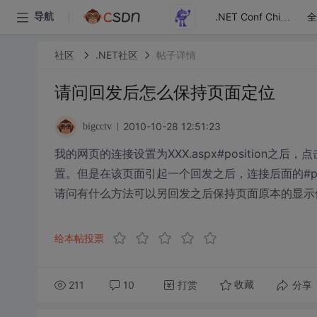
全
导航
.NET Conf China
社区
.NET社区
帖子详情
请问回发后怎么保持页面定位
2010-10-28 12:51:23
bigcctv
我的网页的连接设置为XXX.aspx#position之后
置。但是在该页面引起一个回发之后，连接后面的#po
请问有什么方法可以另回发之后保持页面原本的显示
给本帖投票
211
10
打赏
分享
收藏