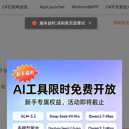
AppLauncher
WinForm&WPF
C#开发新技
C#互联网桌面应用
用AI写
服务超时,请刷新页面重试
不能下载请问是怎么回事啊？
给我，