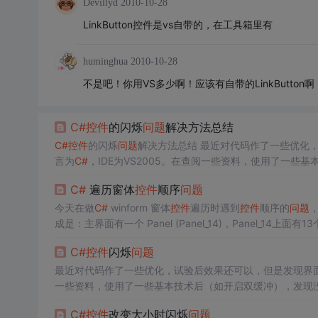
Devillyd
2010-10-28
LinkButton控件是vs自带的，在工具箱里有
huminghua
2010-10-28
不是吧！你用VS多少啊！应该有自带的LinkButton啊
C#
控件
的闪烁
问题
解决方法总结
C#
控件
的闪烁
问题
解决方法总结 最近对代码作了一
言为
C#
，IDE为VS2005。在查阅一些资料，使用了一些基本技术后（如开启双
瓶颈在于每次更新完界面的EndUpdate操作（使用这个
C#
遍历窗体
控件
顺序
问题
每次更新，.Net底层都会更新重绘每个图元，所以速度会慢
今天在做
C#
winform 窗体
控件
遍历时遇到
控件
顺序的
问题
成是：主界面有一个 Panel (Panel_14)，Panel_14上面有13个子
于操作TextBox中的数据需要将每个子Panel中的TextBo...
C#
控件
闪烁
问题
最近对代码作了一些优化，试验后效果还可以，但是发现界面会闪
一些资料，使用了一些基本技术后（如开启双缓冲），发现没什么
date操作（使用这个是为了减少界面更新次数，但这里不理
C#
控件
改变大小时闪烁
问题