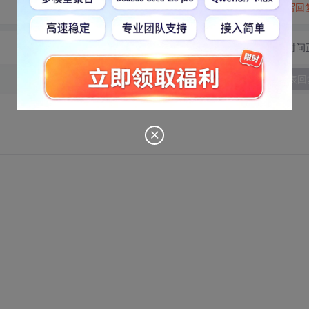
转发到动态
举报
写回
切换为时间
发表回