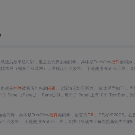
！
些优化，试验后效果还可以，但是发现界面会闪烁，具体是TreeView
控件
会闪烁
缓冲），发现没什么效果。 于是使用Profiler工具，查找出
是为了减少界面更新次数，但这里不理想是因为
控件
中中的元素很多），猜想
，造成闪烁。但是如果这样，使用双缓冲应...
，也就是
控件
被遍历的先后
问题
。实际情况如下所述。 窗体界面如下： 界面构
 Panel（Panel_1 ~ Panel_13)，每个子 Panel 上有10个 TextBox，
烁，具体是TreeView
控件
会闪烁，语言为
C#
，IDE为VS2005。在
效果。 于是使用Profiler工具，查找出瓶颈在于每次更新完界面的En
想是因为
控件
中中的元素很多），猜想大概每次更新，.Net底层都会更新