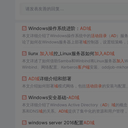
请发表友善的回复…
Windows操作系统进阶：
AD
域
本文详细介绍了Windows操作系统中的
活动目录
（
AD
）服
论了如何在Windows服务器上部署
域
控制器，设置组策略，
份以及将客户机
加入
域
的过程。
liunx
加入
域
控_Linux服务器如何
加入
AD
域
本文详述了如何借助Samba和Winbind将Linux服务器
加入
W
Winbind、网络配置、Kerberos
客户端
安装、oddjob-mkh
AD
域
详细介绍和部署
本文介绍如何部署
域
模式网络，包括
活动目录
的安装与配置
Windows安全基础-
AD
域
本文详细介绍了Windows Active Directory（
AD
）
域
的概念
系和DNS
域
的关系。
AD
域
提供了集中化的资源和用户管理，
用，确保资源的定位和访问。此外，文章还探讨了
域
信任关
windows server 2016配置
AD
域