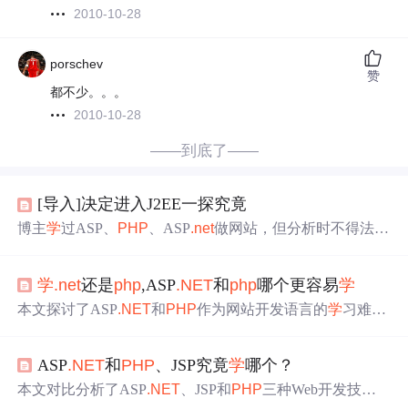
2010-10-28
porschev
赞
都不少。。。
2010-10-28
——到底了——
[导入]决定进入J2EE一探究竟
博主
学
过ASP、
PHP
、ASP
.net
做网站，但分析时不得法，
发现很多问题在J2EE领域有现成解决方案。虽因内容多而
复杂对J2EE有恐惧，但仍决定深入探究，即便一开始就面
学
.net
还是
php
,ASP
.NET
和
php
哪个更容易
学
对诸多专业名词感到头疼，仍希望早日找到感觉。
本文探讨了ASP
.NET
和
PHP
作为网站开发语言的
学
习难
度。ASP
.NET
提供了一站式的解决方案，包括验证、缓存
等功能，并且其代码结构清晰，易于理解和调试。相比之
ASP
.NET
和
PHP
、JSP究竟
学
哪个？
下，
PHP
语法简单，上手快速，尤其适合初
学
者。尽管两
者都相对容易
学
习，但对于新手来说，
.NET
可能因为其强
本文对比分析了ASP
.NET
、JSP和
PHP
三种Web开发技术
大的开发工具和傻瓜式开发体验而显得更易入门。