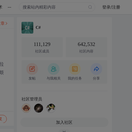
...
术
登录/注册
文章
C#
111,129
642,532
社区成员
社区内容
拉
烦
发帖
与我相关
我的任务
分享
社区管理员
复
加入社区