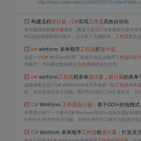
http://topic.csdn.net/u/20100202/15/a4b4790b
构建流程
设计
器
：
C#
实现
工作流
高效自动化
本文围绕流程
设计
器
展开，阐述了其在IT业务系统中提升效
#
实现后端逻辑和UI
设计
，还分析了关键组件、
工作流
类型
c#
winform 表单顺序
工作流
程
设计
器
这是一个
C#
WinForm应用，实现了自定义顺序
工作流
程
设
空操作。代码通过数值展示
工作流
程的运行过程。
c#
winform
工作流
程表单
设计
器
，
设计
器
的表单
这篇博客介绍了
C#
WinForm环境下开发的一款
工作流
表单
除、排列及导出导入功能。用户可以进行二次扩展开发，实
C#
WinForm
工作流
设计
器
：基于GDI+的拖拽式
本博客介绍了一个基于
C#
WinForm与GDI+自绘实现的轻量
N序列化/反序列化等功能。系统采用POCO模型与双缓冲渲染，不
学演示及低代码原型开发。
C#
Winform 表单顺序
工作流
程
设计
器
：打造灵
本文介绍基于
C#
WinForm的表单顺序
工作流
程
设计
器
，支