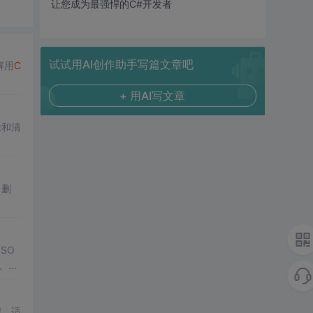
让您成为最强悍的C#开发者
试试用AI创作助手写篇文章吧
解用
C
。
+ 用AI写文章
除和清
、删
SO
模、教
程。适