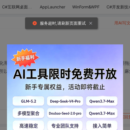
AppLauncher
WinForm&WPF
C#开发新技
C#互联网桌面应用
用AI写
服务超时,请刷新页面重试
化界面来实现，就好比工作流里面的那些图形控件一样。采用拖
所以不是很清楚，有谁可以告诉我那种图形控件怎么实现吗，麻
转发到动态
举报
写回