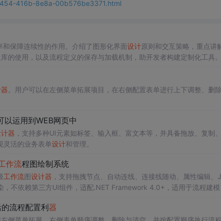
-c454-416b-8e8a-00b576be3371.html
率和保障连续性的作用。介绍了图形化界面
设计
原则和交互策略，重点讲
及库的使用，以及流程定义的保存与加载机制，助开发者构建定制化工具
计
器
。用户可以在左侧菜单拓展项目，在右侧配置表单进行上下调整、删
可以运用到WEB网页中
设计
器
，支持多种UI元素如标签、输入框、富文本等，并具备拖放、复制
现灵活的业务表单
设计
和管理。
工作流
程图绘制系统
级
工作流
图
设计
器
，支持拖拽节点、自动连线、连接线随动、属性编辑、J
依赖第三方UI组件，适配.NET Framework 4.0+，适用于流程建
活的流程配置利
器
持左侧菜单拓展、右侧表单顺序调整、删除与清空，并按配置顺序执行流