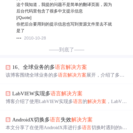
这个我知道，我提的问题不是简单的翻译页面，因为
后台代码里包含了很多中文提示信息
[/Quote]
你把后台要用到的提示信息也写到资源文件里去不就
是了
2010-10-28
——到底了——
16、全球业务的多
语言
解决方案
该博客围绕全球业务的多
语言
解决方案
展开，介绍了多
语
言
安装命令、区域和
语言
选项配置、MUI包默认值更改等
内容，还提及支持、开发多
语言
应用程序和网站的方法，
LabVIEW实现多
语言
解决方案
以及确保兼容性和故障排除的措施，最后给出最佳实践和
未来发展趋势。
博客介绍了使用LabVIEW实现多
语言
的
解决方案
，LabVIE
W作为开发工具，在信息技术领域可用于构建多
语言
系
统，满足不同
语言
用户的需求。
AndroidX切换多
语言
失效
解决方案
本文分享了在使用AndroidX库进行多
语言
切换时遇到的bug