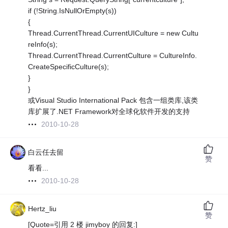
if (!String.IsNullOrEmpty(s))
{
Thread.CurrentThread.CurrentUICulture = new Cultu
reInfo(s);
Thread.CurrentThread.CurrentCulture = CultureInfo.
CreateSpecificCulture(s);
}
}
或Visual Studio International Pack 包含一组类库,该类
库扩展了.NET Framework对全球化软件开发的支持
2010-10-28
白云任去留
赞
看看...
2010-10-28
Hertz_liu
赞
[Quote=引用 2 楼 jimyboy 的回复:]