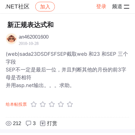
.NET社区
登录
频道
加入
帖子详情
社区
.NET社区
新正规表达式和
an462001600
2010-10-28
(web)sada23DSDFSFSEP截取web 和23 和SEP 三个
字段
SEP不一定是最后一位，并且判断其他的月份的前3字
母是否相符
并用asp.net输出。。。求助。
给本帖投票
212
3
打赏