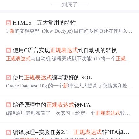
——到底了——
HTML5十五大常用的特性
1.
新
的文档类型 (New Doctype) 目前许多网页还在使用XH
TML 1.0 并且要在第一行像这样声明文档类型： 查看原
始代码 "http://www.w3.org/TR/xhtml1/DTD/xhtml1-transitiona
使用C语言实现
正规表达式
到自动机的转换
l.dtd"> 在HTML5中，上面那种声明方式将失效。下面是
HTML5中的声明方式： 查看原始代码 2
正规表达式
与自动机 编程完成以下功能: (1) 将一个
正规表
达式
转换为 NFA (2) 将一个 NFA 转换为 DFA (3) 对 DFA
进行最小化 (4) 利用 DFA 判断输入的字符串是否为符合词
使用
正规表达式
编写更好的 SQL
法规则
Oracle Database 10g 的一个
新
特性大大提高了您搜索和处理
字符数据的能力。这个特性就是
正规表达式
，是一种用来
描述文本模式的表示方法。很久以来它已在许多编程语言
编译原理中的
正规表达式
转NFA
和大量 UNIX 实用工具中出现过了。 Oracle 的
正规表达式
的实施是以各种 SQL 函数和一个 WHERE 子句操作符的形
编译原理老师布置了一次实习：给定一个
正规表达式
转化
式出现的。如果您不熟悉
正规表达式
，那么这篇文章可以
成NFA。虽然花了2、3天，但真正想出可行的算法时，也
让您了解一下这种
新
的极其强大然而表面上有点神秘的
就是最后半天。。。 主要应用到了四个栈，一个保存所有
编译原理--实验任务2.1：
正规表达式
转NFA算法及实现
状态，另外两个用来存储当有“|”时，首尾两个状态，还有