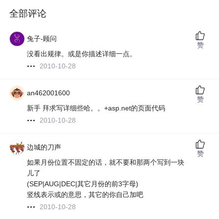
全部评论
兔子-顾问
赞
没看出规律。或是你描述详细一点。
2010-10-28
an462001600
赞
新手 拜求写详细些哈。。+asp.net的页面代码
2010-10-28
边城的刀声
赞
如果月份位置不固定的话，就不要和那两个写到一块
儿了
(SEP|AUG|DEC|其它月份的前3字母)
竖线表示或的意思，其它的你自己加吧
2010-10-28