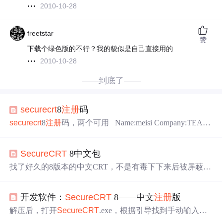
2010-10-28
freetstar
赞
下载个绿色版的不行？我的貌似是自己直接用的
2010-10-28
——到底了——
securecrt
8
注册
码
securecrt
8
注册
码，两个可用 Name:meisi Company:TEAM
ZWT Serial Number:03-14-367662 License Key:ACCFAX R9
FHJ7 QZVS2P JPBCVA ABCMBF HNEJ2T R9EVZN 2EEK
SecureCRT
8中文包
2Q Issue Date:01-30-2018
Feature
s: Name:Ronaldo ...
找了好久的8版本的中文CRT，不是有毒下下来后被屏蔽，
就是8以前的不能拖曳上传或者英文版，终于找到了个8的
中文CRT，令附
注册
码信息，按照内容自己
注册
后就能使
开发软件：
SecureCRT
8——中文
注册
版
用 Name:meisi Company:TEAM ZWT Serial Number:03-14-36
7662 License Key:ACCFAX R9FHJ7 QZVS2P JPBCVA ABC
解压后，打开
SecureCRT
.exe，根据引导找到手动输入
注
MBF HNEJ2T R9EVZN 2EE...
册
信息界面，
注册
信息如下： Name: meisi Company: TEA