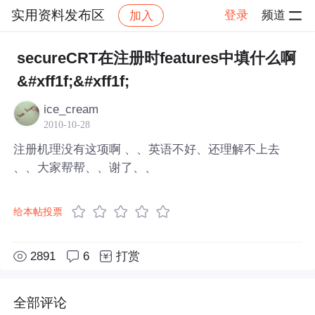
实用资料发布区
登录
频道
加入
帖子详情
社区
实用资料发布区
secureCRT在注册时features中填什么啊
&#xff1f;&#xff1f;
ice_cream
2010-10-28
注册机理没有这项啊 、、英语不好、还理解不上去
、、大家帮帮、、谢了、、
给本帖投票
2891
6
打赏
全部评论