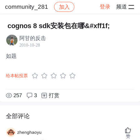
community_281
登录
频道
加入
帖子详情
社区
community_281
cognos 8 sdk安装包在哪&#xff1f;
阿甘的反击
2010-10-28
如题
给本帖投票
257
3
打赏
全部评论
zhenghaoyu
赞