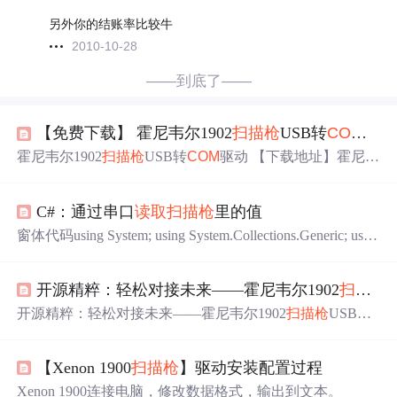
另外你的结账率比较牛
2010-10-28
——到底了——
【免费下载】 霍尼韦尔1902
扫描枪
USB转
COM
驱动
霍尼韦尔1902
扫描枪
USB转
COM
驱动 【下载地址】霍尼韦
尔1902
扫描枪
USB转
COM
驱动 本仓库提供霍尼韦尔1902
扫
描枪
USB转
COM
驱动程序，该驱动程序可以将霍尼韦尔19
C#：通过串口
读取
扫描枪
里的值
02
扫描枪
的USB连接虚拟成本地电脑的
COM
口，方便用户
在需要使用
COM
口进行数据传输的场景中使用 ...
窗体代码using System; using System.Collections.Generic; usin
g System.
Com
ponentModel; using System.Data; using System.
Drawing; using System.Linq; using System.Text; using System.
开源精粹：轻松对接未来——霍尼韦尔1902
扫描枪
Windows.Forms;namespace
COM
_
开源精粹：轻松对接未来——霍尼韦尔1902
扫描枪
USB转
COM
驱动深度探索 【下载地址】霍尼韦尔1902
扫描枪
USB
转
COM
驱动 本仓库提供霍尼韦尔1902
扫描枪
USB转
COM
【Xenon 1900
扫描枪
】驱动安装配置过程
驱动程序，该驱动程序可以将霍尼韦尔1902
扫描枪
的USB
连接虚拟成本地电脑的
COM
口，方便用户在需要使用
CO
Xenon 1900连接电脑，修改数据格式，输出到文本。