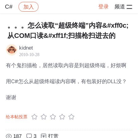
C#
登录
频道
加入
帖子详情
社区
C#
。。。怎么读取“超级终端”内容&#xff0c;
从COM口读&#xff1f;扫描枪扫进去的
kidnet
2010-10-28
有个鬼扫描枪，居然读取内容是到超级终端，好烦啊
用C#怎么从超级终端读内容啊，有包装好的DLL没？
谢谢
给本帖投票
187
3
打赏