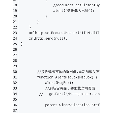
                //document.getElementById("
                alert("数据载入出错");
            }
        }
    }
    xmlhttp.setRequestHeader("If-Modified-Sin
    xmlhttp.send(null);
}    
        //接收弹出窗体的返回值,重新加载父窗体.
        function AlertMsgBox(MsgBox) {
            alert(MsgBox);
            //刷新父页面，并加载当前页面
         //   getPart("/Manage/user.aspx?abcd
            parent.window.location.href="/Man