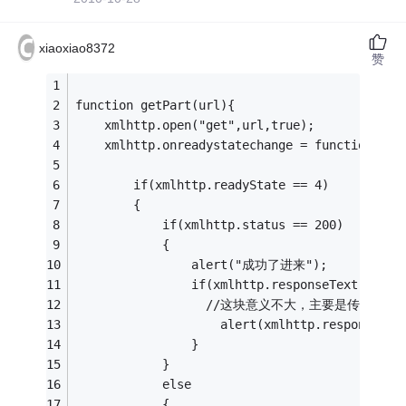
xiaoxiao8372
赞
function getPart(url){
    xmlhttp.open("get",url,true);
    xmlhttp.onreadystatechange = function(){
        if(xmlhttp.readyState == 4)
        {
            if(xmlhttp.status == 200)
            {
                alert("成功了进来");
                if(xmlhttp.responseText!=""){
                  //这块意义不大，主要是传递
                    alert(xmlhttp.responseTex
                }
            }
            else
            {