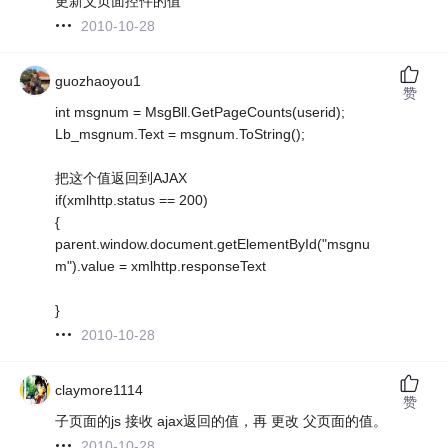
更新父页面控件的值
2010-10-28
guozhaoyou1
赞
int msgnum = MsgBll.GetPageCounts(userid);
Lb_msgnum.Text = msgnum.ToString();
把这个值返回到AJAX
if(xmlhttp.status == 200)
{
parent.window.document.getElementById("msgnu
m").value = xmlhttp.responseText
}
2010-10-28
claymore1114
赞
子页面的js 接收 ajax返回的值，再 更改 父页面的值。
2010-10-28