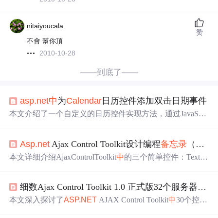
nitaiyoucala
赞
不會 幫你頂
2010-10-28
——到底了——
asp.net
中
为
Calendar
日历控件添加双击日期事件
本文介绍了一个自定义的日历控件实现方法，通过JavaScri
pt监听日历的双击事件，实现在双击指定日期后弹出窗口
填写
备忘录
信息，并将信息保存到数据库。
Asp.net
Ajax Control Toolkit设计编程
备忘录
（色眼窥观版）——第1回(柿子专辑)
本文详细介绍AjaxControlToolkit
中
的三个简单控件：TextB
oxWatermark、Slider及
Calendar
。解释了每个控件的功
能、属性及其样式定制方法。
细数Ajax Control Toolkit 1.0 正式版32个服务器端控件
本文深入探讨了
ASP.NET
AJAX Control Toolkit
中
30个控件
的功能与应用技巧，特别是新增的AutoComplete、
Calend