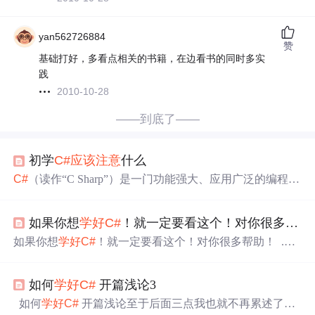
yan562726884
赞
基础打好，多看点相关的书籍，在边看书的同时多实
践
2010-10-28
——到底了——
初学
C#
应该
注意
什么
C#
（读作“C Sharp”）是一门功能强大、应用广泛的编程语
言，由微软开发，广泛应用于Windows桌面应用、Web开发
（ASP.NET）、游戏开发（Unity引擎）、移动应用（Xam
如果你想
学好
C#
！就一定要看这个！对你很多帮助！
arin）以及企业级后端服务等领域。对于初学者来说，
C#
语法相对友好，开发环境（如Visual Studio）功能强大，是
如果你想
学好
C#
！就一定要看这个！对你很多帮助！ .把
进入编程世界的一个绝佳选择。然而，初学阶段也容易踩
C#
当成一门新的语言学习； .看《
C#
入门经典》和《
C#
到一些“坑”。本文将为你梳理初学
C#
时需要
注意
的关键
高级编程》； .不要被VC、BCB、BC、MC、TC等词汇所
点，帮助你少走弯路，快速入门。
如何
学好
C#
开篇浅论3
迷惑——他们都是集成开发环境，而我们要学的是一门语
言； .不要放过任何一个看上去很简单的小编程问题——
如何
学好
C#
开篇浅论至于后面三点我也就不再累述了。