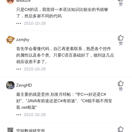
wxd024
赞
只是C#的话，我觉得一本语法知识比较全的书就够
了，然后多谢不同的代码
2010-10-28
zzmjhy
赞
首先学会看懂代码，自己再更着联系，熟悉各个控件
的属性以及各个类。只要C语言基础好了，做到这几点
就应该差不多了。
2010-10-28
ZengHD
赞
最主要的就是坚持,别发月经帖："学C++好还是C#
好"、"JAVA有前途还是C#有前途"、"C#能不能不用安
装.net框架"
2010-10-28
空间数据研究所