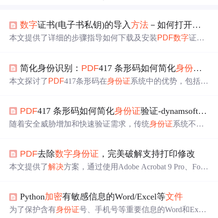
数字
证书(电子书私钥)的导入
方法
－如何打开证书
本文提供了详细的步骤指导如何下载及安装
PDF
数字
证
书。通过使用Acrobat Reader或Acrobat Professional，用户能
够成功导入证书并解锁
加密
的
PDF
文件
。此外，还提供了
简化身份识别：
PDF
417 条形码如何简化
身份证
验
解决
常见问题的
方法
。
本文探讨了
PDF
417条形码在
身份证
系统中的优势，包括高
数据密度、
加密
、防篡改、快速验证和高效数据管理。这
些特性使其成为现代
身份证
的理想选择，同时介绍了Dyna
PDF
417 条形码如何简化
身份证
验证-dynamsoft sdk
msoftBarcodeReaderSDK等工具的应用。,
随着安全威胁增加和快速验证需求，传统
身份证
系统不
足，
PDF
417条形码优势凸显。它有链接、可定制尺寸等特
性，能增强
身份证
安全性，如
加密
、篡改检测等，还能提
PDF
去除
数字
身份证
，完美破解支持打印修改
高效率，具备数据容量大、快速扫描等优点，且与移动设
备和数据库可融合，Dynamsoft SDK可解码其条码。
本文提供了
解决
方案，通过使用Adobe Acrobat 9 Pro、Foxit
PDF
Editor 2.1 和 Foxit
PDF
Reader Pro 3.0，两步即可轻松
破解带有
数字
证书
加密
的
PDF
文件
，支持打印和修改，保
Python
加密
有敏感信息的Word/Excel等
文件
留原有
文件
格式。
为了保护含有
身份证
号、手机号等重要信息的Word和Excel