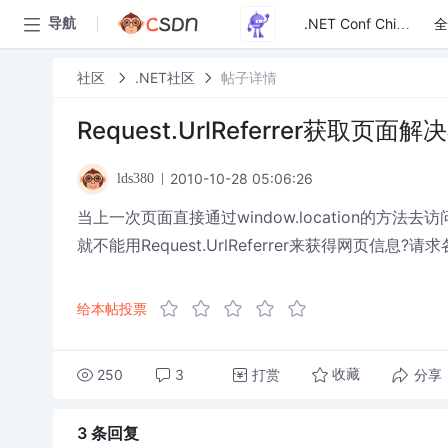
全
导航
.NET Conf China
社区
.NET社区
帖子详情
Request.UrlReferrer获取页面
2010-10-28 05:06:26
lds380
当上一次页面直接通过window.location的方法
就不能用Request.UrlReferrer来获得网页信息?
给本帖投票
250
3
打赏
分享
收藏
3 条
回复