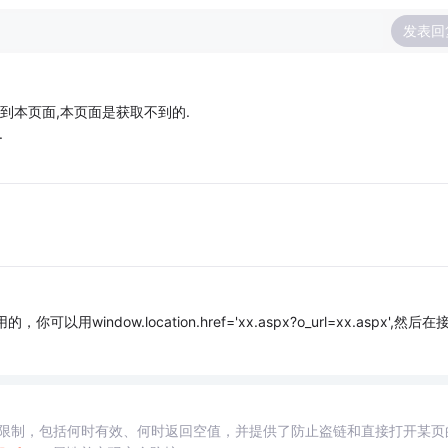
发表回
交过来到本页面,本页面是获取不到的.
.
可以用window.location.href='xx.aspx?o_url=xx.aspx',然后在
限制，包括何时有效、何时返回空值，并提供了防止盗链和直接打开某页