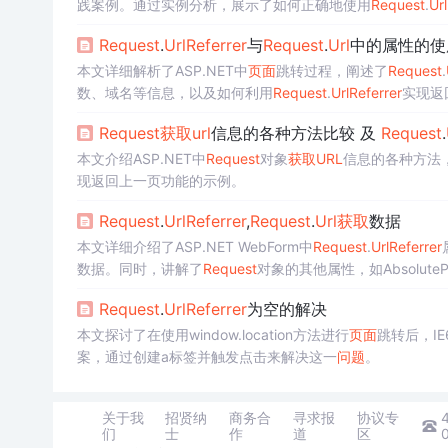
践案例。通过实例分析，展示了如何正确地使用
Request
.
Url
Request
.
Url
Referrer
与
Request
.
Url
中的属性的使
本文详细解析了ASP.NET中
页面
跳转过程，阐述了
Request
.
数、域名等信息，以及如何利用
Request
.
Url
Referrer
实现返
Request
获取
url
信息的各种方法比较 及
Request
.
本文介绍ASP.NET中
Request
对象
获取
URL
信息的各种方法
现返回上一页功能的示例。
Request
.
Url
Referrer
,
Request
.
Url
获取
数据
本文详细介绍了ASP.NET WebForm中
Request
.
Url
Referrer
数据。同时，讲解了
Request
对象的其他属性，如AbsolutePat
括路径、查询字符串、端口等。此外，还提到了如何
获取
当
Request
.
Url
Referrer
为空的解决
er
可能出现的值。最后，给出了如何利用这些信息实现返回
本文探讨了在使用window.location方法进行
页面
跳转后，IE
案，通过创建a标签并触发点击来解决这一
问题
。
关于我
招贤纳
商务合
寻求报
协议专
们
士
作
道
区