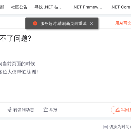
部
社区公告
.NET Core
寻找 .NET 技术达人
.NET Framework
用AI写
服务超时,请刷新页面重试
解决不了问题?
去访问当前页面的时候
请求各位大侠帮忙.谢谢!
转发到动态
举报
写回
切换为时间