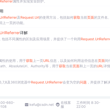
Referrer
属性并实现安全防护。
用
Url
Referrer
及
Request
.
Url
的使用方法，包括如何
获取
当前
页面
的文件名
回上一页的功能。
Url
Referrer
详解
，包括不同属性的区别及应用场景，并提供了一个利用
Request
.
Url
Referr
属性的使用，用于
获取
上一页
URL
信息，以及如何利用这些信息在
页面
间
h、AbsoluteUri、Authority等，用于
获取
当前
页面
和上一页的
URL
详
前
页面
文件名、参数和域名的方法，并讨论了在不同情况下
Request
.
Url
Re
上一页功能的示例代码。
6,7,8及360浏览器中
Request
.
Url
Referrer
会变为空的
问题
，并提供了解
400-660-
在线客
工作时间 8:30-
kefu@csdn.net
0108
服
22:00