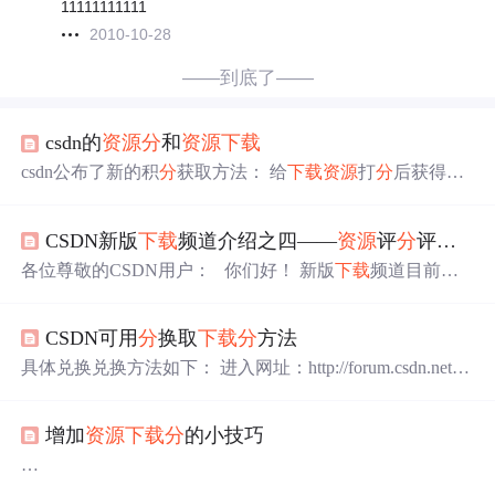
11111111111
2010-10-28
——到底了——
csdn的
资源
分
和
资源
下载
csdn公布了新的积
分
获取方法： 给
下载
资源
打
分
后获得：1
+
资源
分
在
下载
资源
前进行打
分
，就可以获得积
分
，
资源
分
越高获得积
分
越多。 初步估计是csdn的bug。 要是多找
CSDN新版
下载
频道介绍之四——
资源
评
分
评论及积
点
资源
高的
资源
打
分
，一小时可以的几百
分
，呵呵。 对刚
进去需要积
分
的同志是个好消息啊。 希望大家在csdn里过
各位尊敬的CSDN用户： 你们好！ 新版
下载
频道目前已
的开心。 csdn里的积
分
有两种，
分
为可用积
分
和
资源
下载
顺利进入内测阶段，不久后就会与大家见面了。面对焕然
积
分
。 "个人主页"里的50多积
分
是可用
分
，在论坛左
一新的
下载
频道，有的用户可能会感到陌生。今天我们先
CSDN可用
分
换取
下载
分
方法
为大家介绍一下新版
下载
频道主要的规则改进，并解答大
家近期关注的几个问题。 一、
下载
规则的改进 新版
下载
频
具体兑换兑换方法如下： 进入网址：http://forum.csdn.net/P
ointForum/Forum/PointExchange.aspx 或者 点击论坛-----系统
功能（在导航栏最下面可找到）-----
资源
分
兑换 填入论坛
增加
资源
下载
分
的小技巧
可用
分
，输入验证码，点击“执行兑换”就ok了， 很方便
的。 具体兑换规则如下： 1. 此功能是将可用
分
兑换成可在
下载
频道使用的
下载
分
；
*******************一些增加
资源
分
的小技巧**********