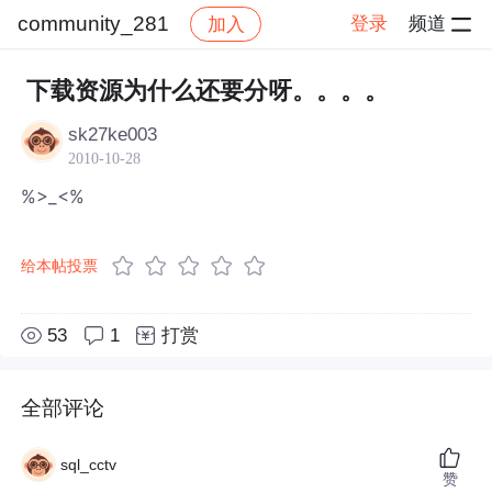
community_281
登录
频道
加入
帖子详情
社区
community_281
下载资源为什么还要分呀。。。。
sk27ke003
2010-10-28
%>_<%
给本帖投票
53
1
打赏
全部评论
sql_cctv
赞