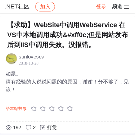
.NET社区
登录
频道
加入
帖子详情
社区
.NET社区
【求助】WebSite中调用WebService 在
VS中本地调用成功&#xff0c;但是网站发布
后到IIS中调用失效。没报错。
sunlovesea
2010-10-28
如题。
请有经验的人说说问题的的原因，谢谢！分不够了，见
谅！
给本帖投票
192
2
打赏