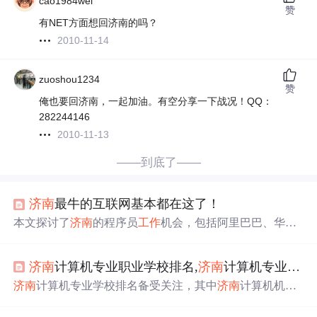
cao1984wei
赞
有NET方面想回济南的吗？
2010-11-14
zuoshou1234
赞
俺也要回济南，一起加油。有空分享一下战况！QQ：
282244146
2010-11-13
——到底了——
济南
最牛的互联网基本都在这了！
本文探讨了
济南
的程序员
工作
机会，包括阿里巴巴、华
为、浪潮等知名公司的职位详情，如薪资待遇、
工作
内容
和挑战。同时，作者还分享了
济南
的生活成本、教育资源
济南
计算机专业职业学校排名,
济南
计算机专业学校排名
和城市风光，适合寻找校招或转行的开发者参考。
济南
计算机专业学校排名备受关注，其中
济南
计算机机械
工程学校以其雄厚的师资和完善的设施脱颖而出，成为首
选。此外，
济南
信息工程学校和山东公路计算机技师学院