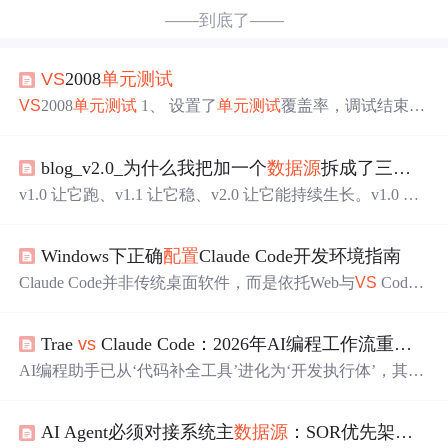
——到底了——
VS
2008
单元测试
VS
2008
单元测试
1、 设置了
单元测试
覆盖率，调试结束结
果：没有为此测试运行启用代码覆盖率。 问题分析：调试
不能启动启用代码覆盖率。 解决：从菜单“测试”-“运行“-
blog_v2.0_为什么我把加一个
数据源
拆成了三个Phase
“当前文中上下的测试”，就可以查看到代码覆盖率了。
2、 当前上下文找不到名称”Int32”。 问题分析：当前测试
v1.0 让它跑、v1.1 让它稳、v2.0 让它能持续生长。v1.0 时
架构缺乏引用 解决：在测试代码手动添加UsingSystem;就
我写第一版，写完就觉得"行了能跑了"。如果一年前的我
好了。 3、 创建数据驱动
单元测试
，在
看到这次 v2.0 的拆分，大概会想"至于吗？不就加个源
Windows下正确
配置
Claude Code开发环境指南
吗？但现在我知道，项目的真正价值不在"功能多"，在"加
下一个功能的成本是否还能控制"。v1.x 的能跑，但每加一
Claude Code并非传统桌面软件，而是依托Web与
VS
Code
个新源都是一次复制粘贴税。v2.0 把这个税废掉了——加
插件生态的AI编程助手。其在Windows平台的‘部署’本质是
arxiv 用了一天，下次加知乎可能就半天，再加掘金可能就
构建稳定、合规的本地开发环境：以Node.js为运行时基
一上午。架构的复利是这样来的。
Trae
vs
Claude Code：2026年AI编程工作流重构指南
础，Git提供上下文感知与工程化支撑，环境变量实现可复
现的
配置
管理。该技术路径强调CLI工具链集成、跨平台
AI编程助手已从‘代码补全工具’进化为‘开发执行体’，其核
行尾符兼容（core.autocrlf）、LTS版本稳定性及API密钥安
心能力不再取决于大模型参数大小，而在于能否深度集成I
全加载，广泛适用于代码补全、
单元测试
生成、多文件协
DE、自动处理依赖、生成可交付模块并理解中文工程语
同分析等典型AI编程场景。
AI Agent必须对接系统主
数据源
：SOR优先架构实战指南
境。Trae的SOLO模式通过
VS
Code原生架构实现自然语言