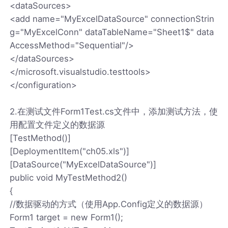
<dataSources>
<add name="MyExcelDataSource" connectionStrin
g="MyExcelConn" dataTableName="Sheet1$" data
AccessMethod="Sequential"/>
</dataSources>
</microsoft.visualstudio.testtools>
</configuration>
2.在测试文件Form1Test.cs文件中，添加测试方法，使
用配置文件定义的数据源
[TestMethod()]
[DeploymentItem("ch05.xls")]
[DataSource("MyExcelDataSource")]
public void MyTestMethod2()
{
//数据驱动的方式（使用App.Config定义的数据源）
Form1 target = new Form1();