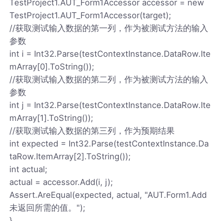
TestProject1.AUT_Form1Accessor accessor = new
TestProject1.AUT_Form1Accessor(target);
//获取测试输入数据的第一列，作为被测试方法的输入
参数
int i = Int32.Parse(testContextInstance.DataRow.Ite
mArray[0].ToString());
//获取测试输入数据的第二列，作为被测试方法的输入
参数
int j = Int32.Parse(testContextInstance.DataRow.Ite
mArray[1].ToString());
//获取测试输入数据的第三列，作为预期结果
int expected = Int32.Parse(testContextInstance.Da
taRow.ItemArray[2].ToString());
int actual;
actual = accessor.Add(i, j);
Assert.AreEqual(expected, actual, "AUT.Form1.Add
未返回所需的值。");
}