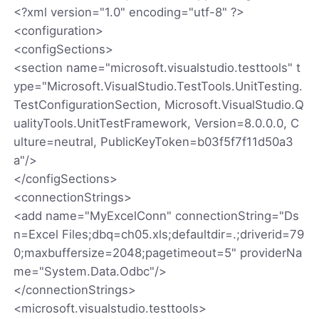
<?xml version="1.0" encoding="utf-8" ?>
<configuration>
<configSections>
<section name="microsoft.visualstudio.testtools" t
ype="Microsoft.VisualStudio.TestTools.UnitTesting.
TestConfigurationSection, Microsoft.VisualStudio.Q
ualityTools.UnitTestFramework, Version=8.0.0.0, C
ulture=neutral, PublicKeyToken=b03f5f7f11d50a3
a"/>
</configSections>
<connectionStrings>
<add name="MyExcelConn" connectionString="Ds
n=Excel Files;dbq=ch05.xls;defaultdir=.;driverid=79
0;maxbuffersize=2048;pagetimeout=5" providerNa
me="System.Data.Odbc"/>
</connectionStrings>
<microsoft.visualstudio.testtools>