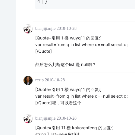
}
bianjijianjie
2010-10-28
[Quote=引用 1 楼 wuyq11 的回复:]
var result=from q in list where q==null select q;
[/Quote]
然后怎么判断这个list 是 null啊？
rczjp
2010-10-28
[Quote=引用 1 楼 wuyq11 的回复:]
var result=from q in list where q==null select q;
[/Quote]嗯，可以看这个
bianjijianjie
2010-10-28
[Quote=引用 11 楼 kokorenfeng 的回复:]
string[] list=new list[6];