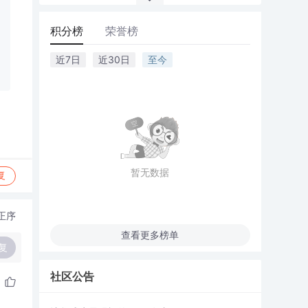
积分榜
荣誉榜
近7日
近30日
至今
暂无数据
复
正序
查看更多榜单
复
社区公告