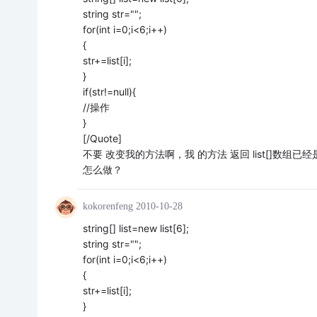
string str="";
for(int i=0;i<6;i++)
{
str+=list[i];
}
if(str!=null){
//操作
}
[/Quote]
不要 改变我的方法啊，我 的方法 返回 list[]数组已
怎么做？
kokorenfeng
2010-10-28
string[] list=new list[6];
string str="";
for(int i=0;i<6;i++)
{
str+=list[i];
}