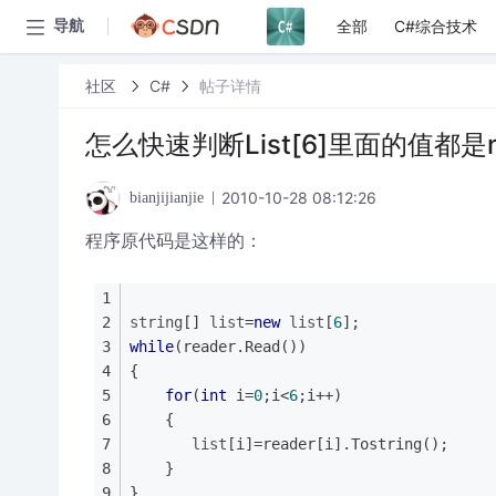
全部
C#综合技术
导航
社区
C#
帖子详情
怎么快速判断List[6]里面的值都是n
2010-10-28 08:12:26
bianjijianjie
程序原代码是这样的：
string
[] 
list
=
new
list
[
6
];
while
(reader.Read())
{
for
(
int
 i=
0
;i<
6
;i++)
    {
list
[i]=reader[i].Tostring();
    }
}