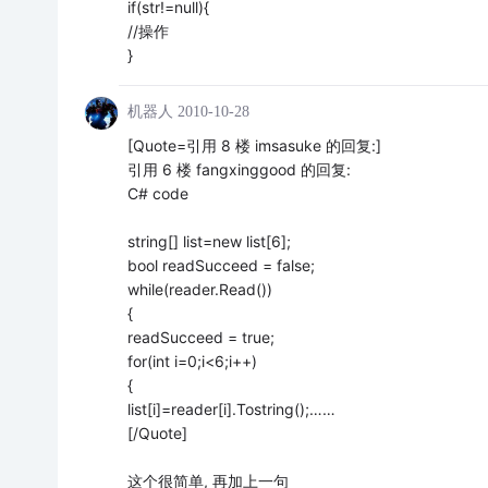
if(str!=null){
//操作
}
机器人
2010-10-28
[Quote=引用 8 楼 imsasuke 的回复:]
引用 6 楼 fangxinggood 的回复:
C# code
string[] list=new list[6];
bool readSucceed = false;
while(reader.Read())
{
readSucceed = true;
for(int i=0;i<6;i++)
{
list[i]=reader[i].Tostring();……
[/Quote]
这个很简单, 再加上一句