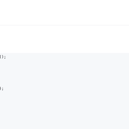
();
);