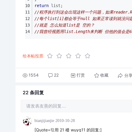
return
list
;
//程序执行到这会出现这样一个问题，如果reader.R
//每个list[i]都会等于null 如果正常读到就没
//就是 怎么知道list是 空的？
//我曾经视图用list.Length来判断 但他的值会
给本帖投票
1554
22
打赏
分
收藏
22 条
回复
请发表友善的回复…
bianjijianjie
2010-10-28
[Quote=引用 21 楼 wuyq11 的回复:]