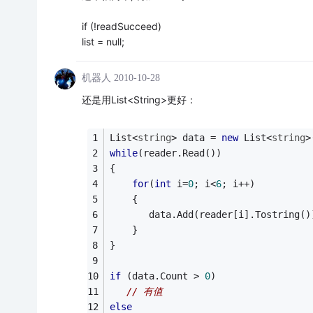
if (!readSucceed)
list = null;
机器人
2010-10-28
还是用List<String>更好：
List<
string
> data = 
new
 List<
string
>
while
(reader.Read())
{
for
(
int
 i=
0
; i<
6
; i++)
    {
       data.Add(reader[i].Tostring()
    }
}
if
 (data.Count > 
0
)
// 有值
else