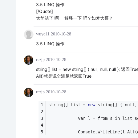
3.5 LINQ 操作
[/Quote]
太简洁了 啊， 解释一下 吧？如梦大哥？
wuyq11
2010-10-28
3.5 LINQ 操作
rczjp
2010-10-28
string[] list = new string[] { null, null, null }; 返回Tru
All()就是说全满足就返回True
rczjp
2010-10-28
string
[] 
list
 = 
new
string
[] { null,
            var l = from s in 
list
 s
            Console.WriteLine(l.All(