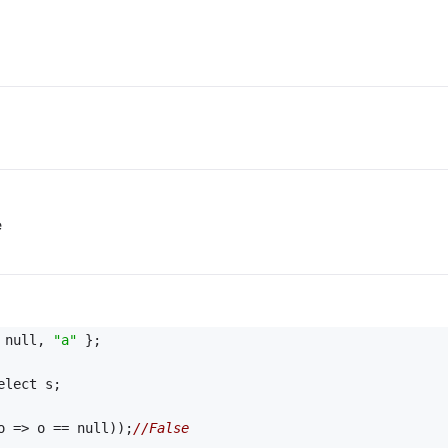
e
 null, 
"a"
 };
elect s;
o => o == null));
//False