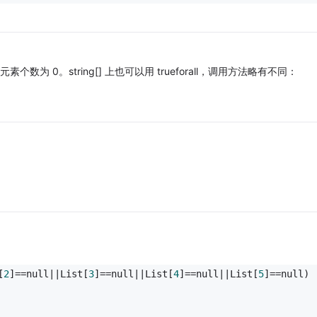
其元素个数为 0。string[] 上也可以用 trueforall，调用方法略有不同：
[
2
]==null||List[
3
]==null||List[
4
]==null||List[
5
]==null)