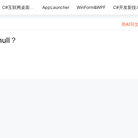
AppLauncher
WinForm&WPF
C#开发新技
C#互联网桌面应用
用AI写
ull？