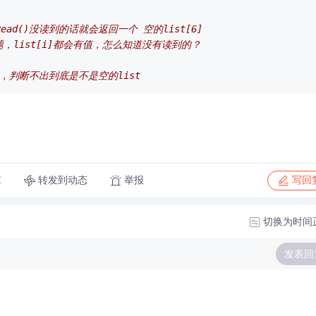
ead()没读到的话就会返回一个 空的list[6]
问题，list[i]都会有值，怎么知道没有读到的？
是6，判断不出到底是不是空的list
转发到动态
举报
享
写回
切换为时间
发表回